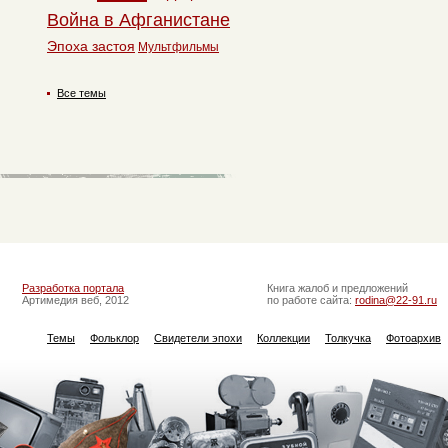
Война в Афганистане
Эпоха застоя
Мультфильмы
Все темы
Разработка портала
Книга жалоб и предложений
Артимедия веб, 2012
по работе сайта:
rodina@22-91.ru
Темы
Фольклор
Свидетели эпохи
Коллекции
Толкучка
Фотоархив