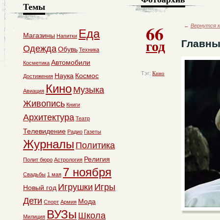
Темы
66
←
Вернутся к
Еда
Магазины
Напитки
год
Главны
Одежда
Обувь
Техника
Автомобили
Косметика
Тэг:
Кино
Наука
Космос
Достижения
Кино
Музыка
Авиация
Живопись
Книги
Архитектура
Театр
Телевидение
Радио
Газеты
Журналы
Политика
Религия
Полит бюро
Астрология
7 ноября
Свадьбы
1 мая
Игрушки
Игры
Новый год
Дети
Мода
Спорт
Армия
ВУЗы
Школа
Милиция