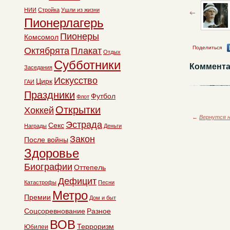
НИИ
Стройка
Ушли из жизни
Пионерлагерь
Пионеры
Комсомол
Поделиться
Октябрята
Плакат
Отдых
Субботники
Коммента
Заседания
Искусство
Цирк
ГАИ
Праздники
Футбол
Флот
Открытки
Хоккей
←
Вернутся н
Эстрада
Секс
Награды
Деньги
Закон
После войны
Здоровье
Биографии
Оттепель
Дефицит
Катастрофы
Песни
Метро
Премии
Дом и быт
Соцсоревнование
Разное
ВОВ
Терроризм
Юбилеи