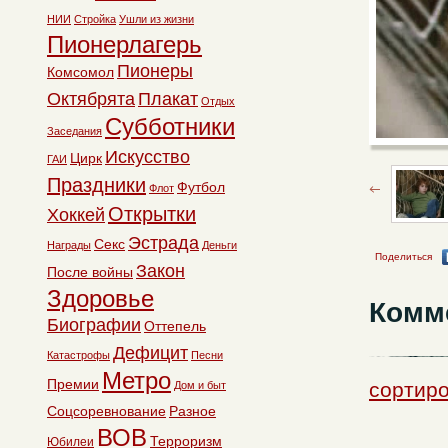
НИИ
Стройка
Ушли из жизни
Пионерлагерь
Пионеры
Комсомол
Октябрята
Плакат
Отдых
Субботники
Заседания
Искусство
Цирк
ГАИ
Праздники
Футбол
Флот
Открытки
Хоккей
Эстрада
Секс
Награды
Деньги
Поделиться
Закон
После войны
Здоровье
Комм
Биографии
Оттепель
Дефицит
Катастрофы
Песни
Метро
Премии
сортиро
Дом и быт
Соцсоревнование
Разное
ВОВ
Терроризм
Юбилеи