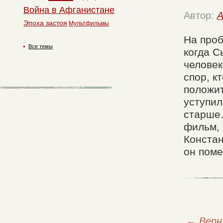
Война в Афганистане
Автор:
A
Эпоха застоя
Мультфильмы
На проб
Все темы
когда С
человек
спор, к
положит
уступил
старше.
фильм, 
Констан
он поме
←
Верн