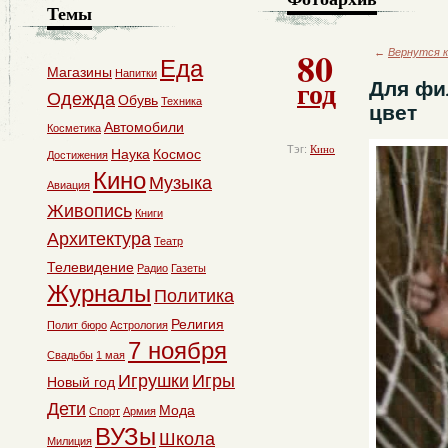
Темы
80
←
Вернутся к
Еда
Магазины
Напитки
год
Для фи
Одежда
Обувь
Техника
цвет
Автомобили
Косметика
Тэг:
Кино
Наука
Космос
Достижения
Кино
Музыка
Авиация
Живопись
Книги
Архитектура
Театр
Телевидение
Радио
Газеты
Журналы
Политика
Религия
Полит бюро
Астрология
7 ноября
Свадьбы
1 мая
Игрушки
Игры
Новый год
Дети
Мода
Спорт
Армия
ВУЗы
Школа
Милиция