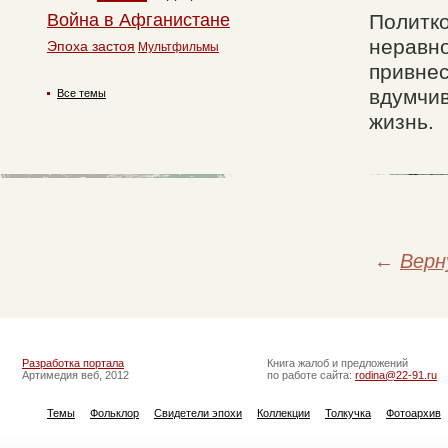
Война в Афганистане
Политко
неравн
Эпоха застоя
Мультфильмы
привнес
вдумчив
Все темы
жизнь.
←
Верн
Разработка портала
Книга жалоб и предложений
Артимедия веб, 2012
по работе сайта:
rodina@22-91.ru
Темы
Фольклор
Свидетели эпохи
Коллекции
Толкучка
Фотоархив