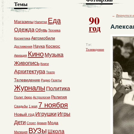
Темы
90
←
Вернутся к
Еда
Магазины
Напитки
год
Алекса
Одежда
Обувь
Техника
Автомобили
Косметика
Тэг:
Наука
Космос
Достижения
Телевидение
Кино
Музыка
Авиация
Живопись
Книги
Архитектура
Театр
Телевидение
Радио
Газеты
Журналы
Политика
Религия
Полит бюро
Астрология
7 ноября
Свадьбы
1 мая
Игрушки
Игры
Новый год
Дети
Мода
Спорт
Армия
ВУЗы
Школа
Милиция