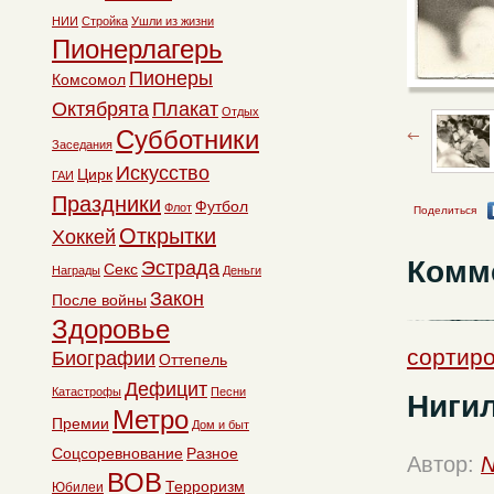
НИИ
Стройка
Ушли из жизни
Пионерлагерь
Пионеры
Комсомол
Октябрята
Плакат
Отдых
Субботники
Заседания
Искусство
Цирк
ГАИ
Праздники
Футбол
Флот
Поделиться
Открытки
Хоккей
Комм
Эстрада
Секс
Награды
Деньги
Закон
После войны
Здоровье
сортиро
Биографии
Оттепель
Дефицит
Катастрофы
Песни
Ниги
Метро
Премии
Дом и быт
Соцсоревнование
Разное
Автор:
N
ВОВ
Терроризм
Юбилеи