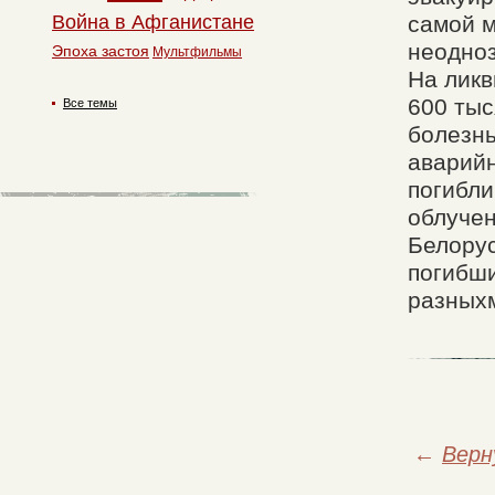
самой 
Война в Афганистане
неодноз
Эпоха застоя
Мультфильмы
На лик
600 тыс
Все темы
болезнь
аварийн
погибли
облучен
Белорус
погибши
разныхм
←
Верн