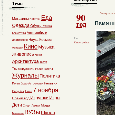
Темы
90
←
Вернутся к
Еда
Магазины
Напитки
год
Памятн
Одежда
Обувь
Техника
Автомобили
Косметика
Тэг:
Наука
Космос
Достижения
Катастрофы
Кино
Музыка
Авиация
Живопись
Книги
Архитектура
Театр
Телевидение
Радио
Газеты
Журналы
Политика
Религия
Полит бюро
Астрология
7 ноября
Свадьбы
1 мая
Игрушки
Игры
Новый год
Дети
Мода
Спорт
Армия
ВУЗы
Школа
Милиция