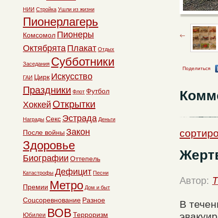
НИИ
Стройка
Ушли из жизни
Пионерлагерь
Пионеры
Комсомол
Октябрята
Плакат
Отдых
Субботники
Заседания
Поделиться
Искусство
Цирк
ГАИ
Праздники
Футбол
Комм
Флот
Открытки
Хоккей
Эстрада
Секс
Награды
Деньги
Закон
сортиро
После войны
Здоровье
Жерт
Биографии
Оттепель
Дефицит
Катастрофы
Песни
Автор:
T
Метро
Премии
Дом и быт
Соцсоревнование
Разное
В течен
ВОВ
эвакуир
Терроризм
Юбилеи