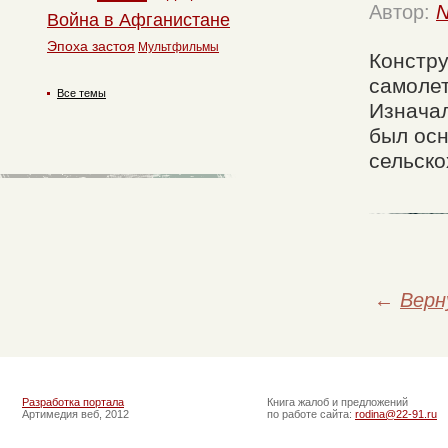
Автор:
N
Война в Афганистане
Эпоха застоя
Мультфильмы
Констру
самолет
Все темы
Изначал
был ос
сельско
←
Верн
Разработка портала
Книга жалоб и предложений
Артимедия веб, 2012
по работе сайта:
rodina@22-91.ru