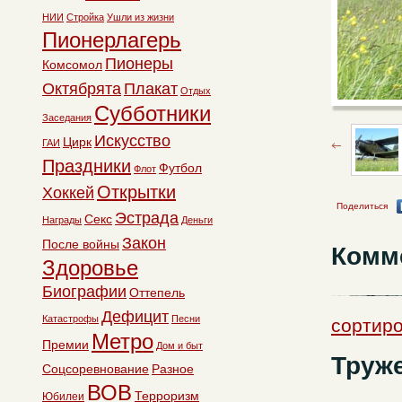
НИИ
Стройка
Ушли из жизни
Пионерлагерь
Пионеры
Комсомол
Октябрята
Плакат
Отдых
Субботники
Заседания
Искусство
Цирк
ГАИ
Праздники
Футбол
Флот
Открытки
Хоккей
Поделиться
Эстрада
Секс
Награды
Деньги
Закон
После войны
Комм
Здоровье
Биографии
Оттепель
Дефицит
Катастрофы
Песни
сортир
Метро
Премии
Дом и быт
Труже
Соцсоревнование
Разное
ВОВ
Терроризм
Юбилеи