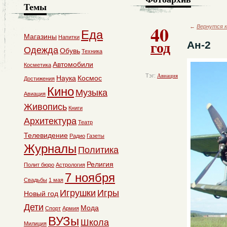
Темы
40
←
Вернутся к
Еда
Магазины
Напитки
год
Ан-2
Одежда
Обувь
Техника
Автомобили
Косметика
Тэг:
Авиация
Наука
Космос
Достижения
Кино
Музыка
Авиация
Живопись
Книги
Архитектура
Театр
Телевидение
Радио
Газеты
Журналы
Политика
Религия
Полит бюро
Астрология
7 ноября
Свадьбы
1 мая
Игрушки
Игры
Новый год
Дети
Мода
Спорт
Армия
ВУЗы
Школа
Милиция