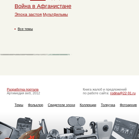
Война в Афганистане
Эпоха застоя
Мультфильмы
Все темы
Разработка портала
Книга жалоб и предложений
Артимедия веб, 2012
по работе сайта:
rodina@22-91.ru
Темы
Фольклор
Свидетели эпохи
Коллекции
Толкучка
Фотоархив