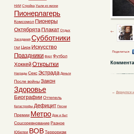
НИИ
Стройка
Ушли из жизни
Пионерлагерь
Пионеры
Комсомол
Октябрята
Плакат
Отдых
Субботники
Заседания
Искусство
Цирк
ГАИ
Поделиться
Праздники
Футбол
Флот
Коммента
Открытки
Хоккей
Эстрада
Секс
Награды
Деньги
Закон
После войны
Здоровье
←
Вернутся н
Биографии
Оттепель
Дефицит
Катастрофы
Песни
Метро
Премии
Дом и быт
Соцсоревнование
Разное
ВОВ
Терроризм
Юбилеи