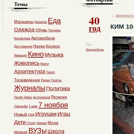
Темы
40
←
Вернутся к
Еда
Магазины
Напитки
год
КИМ 10
Одежда
Обувь
Техника
Автомобили
Косметика
Тэг:
Наука
Космос
Достижения
Автомобили
Кино
Музыка
Авиация
Живопись
Книги
Архитектура
Театр
Телевидение
Радио
Газеты
Журналы
Политика
Религия
Полит бюро
Астрология
7 ноября
Свадьбы
1 мая
Игрушки
Игры
Новый год
Дети
Мода
Спорт
Армия
ВУЗы
Школа
Милиция