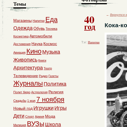
Темы
40
←
Вернутся к
Еда
Магазины
Напитки
год
Кока-ко
Одежда
Обувь
Техника
Автомобили
Косметика
Тэг:
Напитки
Наука
Космос
Достижения
Кино
Музыка
Авиация
Живопись
Книги
Архитектура
Театр
Телевидение
Радио
Газеты
Журналы
Политика
Религия
Полит бюро
Астрология
7 ноября
Свадьбы
1 мая
Игрушки
Игры
Новый год
Дети
Мода
Спорт
Армия
ВУЗы
Школа
Милиция