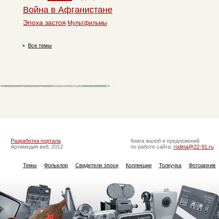
Война в Афганистане
Эпоха застоя
Мультфильмы
Все темы
Разработка портала
Книга жалоб и предложений
Артимедия веб, 2012
по работе сайта:
rodina@22-91.ru
Темы
Фольклор
Свидетели эпохи
Коллекции
Толкучка
Фотоархив