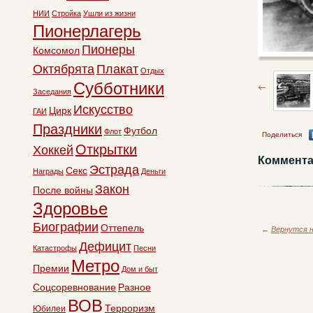
НИИ
Стройка
Ушли из жизни
Пионерлагерь
Пионеры
Комсомол
Октябрята
Плакат
Отдых
Субботники
Заседания
Искусство
Цирк
ГАИ
Праздники
Футбол
Флот
Поделиться
Открытки
Хоккей
Коммента
Эстрада
Секс
Награды
Деньги
Закон
После войны
Здоровье
Биографии
Оттепель
←
Вернутся н
Дефицит
Катастрофы
Песни
Метро
Премии
Дом и быт
Соцсоревнование
Разное
ВОВ
Терроризм
Юбилеи