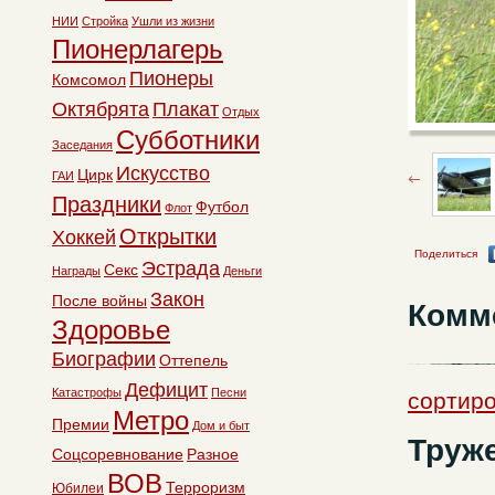
НИИ
Стройка
Ушли из жизни
Пионерлагерь
Пионеры
Комсомол
Октябрята
Плакат
Отдых
Субботники
Заседания
Искусство
Цирк
ГАИ
Праздники
Футбол
Флот
Открытки
Хоккей
Поделиться
Эстрада
Секс
Награды
Деньги
Закон
После войны
Комм
Здоровье
Биографии
Оттепель
Дефицит
Катастрофы
Песни
сортиро
Метро
Премии
Дом и быт
Труже
Соцсоревнование
Разное
ВОВ
Терроризм
Юбилеи