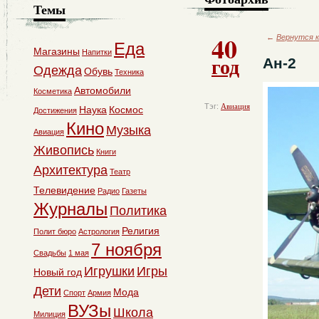
Темы
40
←
Вернутся к
Еда
Магазины
Напитки
год
Ан-2
Одежда
Обувь
Техника
Автомобили
Косметика
Тэг:
Авиация
Наука
Космос
Достижения
Кино
Музыка
Авиация
Живопись
Книги
Архитектура
Театр
Телевидение
Радио
Газеты
Журналы
Политика
Религия
Полит бюро
Астрология
7 ноября
Свадьбы
1 мая
Игрушки
Игры
Новый год
Дети
Мода
Спорт
Армия
ВУЗы
Школа
Милиция