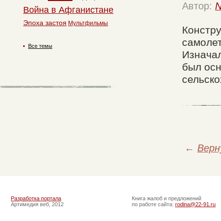
Автор:
N
Война в Афганистане
Эпоха застоя
Мультфильмы
Констру
самолет
Все темы
Изначал
был ос
сельско
←
Верн
Разработка портала
Книга жалоб и предложений
Артимедия веб, 2012
по работе сайта:
rodina@22-91.ru