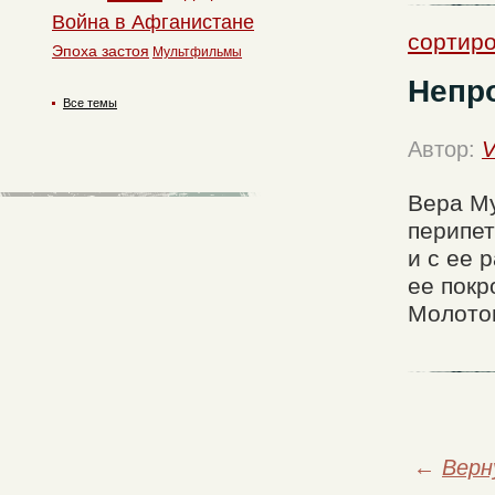
Война в Афганистане
сортиро
Эпоха застоя
Мультфильмы
Непро
Все темы
Автор:
V
Вера Му
перипет
и с ее 
ее покр
Молотов
←
Верн