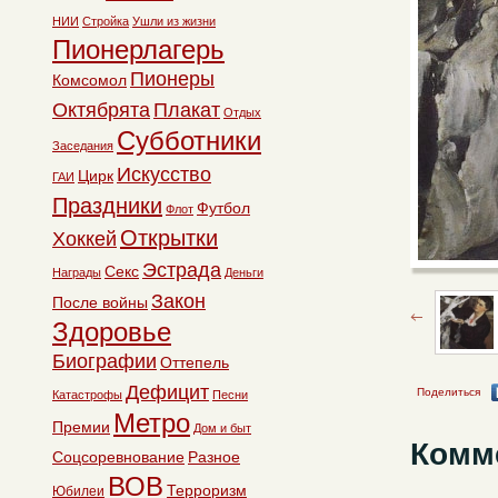
НИИ
Стройка
Ушли из жизни
Пионерлагерь
Пионеры
Комсомол
Октябрята
Плакат
Отдых
Субботники
Заседания
Искусство
Цирк
ГАИ
Праздники
Футбол
Флот
Открытки
Хоккей
Эстрада
Секс
Награды
Деньги
Закон
После войны
Здоровье
Биографии
Оттепель
Дефицит
Поделиться
Катастрофы
Песни
Метро
Премии
Дом и быт
Комм
Соцсоревнование
Разное
ВОВ
Терроризм
Юбилеи