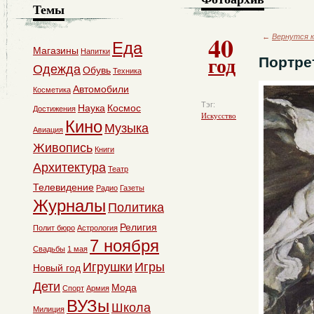
Темы
40
←
Вернутся к
Еда
Магазины
Напитки
год
Портре
Одежда
Обувь
Техника
Автомобили
Косметика
Тэг:
Наука
Космос
Достижения
Искусство
Кино
Музыка
Авиация
Живопись
Книги
Архитектура
Театр
Телевидение
Радио
Газеты
Журналы
Политика
Религия
Полит бюро
Астрология
7 ноября
Свадьбы
1 мая
Игрушки
Игры
Новый год
Дети
Мода
Спорт
Армия
ВУЗы
Школа
Милиция