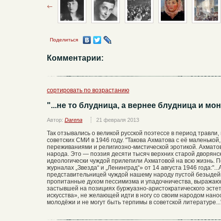
Поделиться
Комментарии:
сортировать по возрастанию
"...не то блудница, а вернее блудница и мо
Автор:
Darena
21 февраля 2013
Так отзывались о великой русской поэтессе в период травли
советских СМИ в 1946 году. "Такова Ахматова с её маленько
переживаниями и религиозно-мистической эротикой. Ахмато
народа. Это — поэзия десяти тысяч верхних старой дворянск
идеологически чуждой прилепили Ахматовой на всю жизнь. 
журналах „Звезда“ и „Ленинград“» от 14 августа 1946 года:".
представительницей чуждой нашему народу пустой безыдейн
пропитанные духом пессимизма и упадочничества, выражающ
застывшей на позициях буржуазно-аристократического эстетс
искусства», не желающей идти в ногу со своим народом нан
молодёжи и не могут быть терпимы в советской литературе...