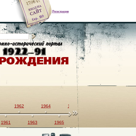
Регистрация
1962
1964
1966
1968
1970
1961
1963
1965
1967
1969