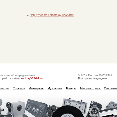
←
Вернутся на страницу альбома
нига жалоб и предложений
© 2012 Портал 1922-1991.
о работе сайта:
rodina@22-91.ru
Все права защищены.
ллекции
Толкучка
Фотоархив
Муз. архив
Бренды
Место встречи
Сов. тов