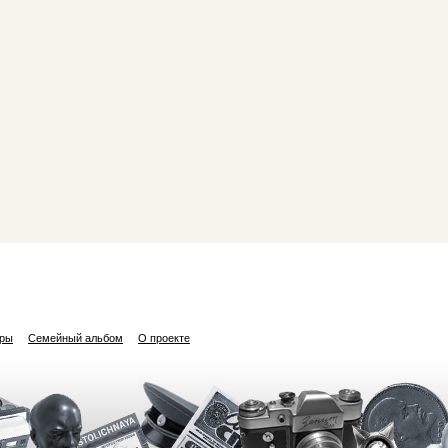
ары
Семейный альбом
О проекте