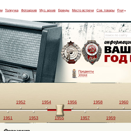
ии
Толкучка
Фотоархив
Муз. архив
Бренды
Место встречи
Сов. товары
Еще
Предметы
эпохи
1952
1954
1956
1958
1960
1951
1953
1955
1957
1959
Фотоархив