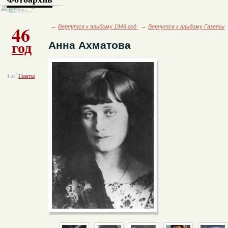
46
←
Вернутся к альбому 1946 год
←
Вернутся к альбому Газеты
год
Анна Ахматова
Тэг:
Газеты