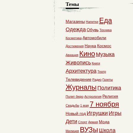
Темы
Еда
Магазины
Напитки
Одежда
Обувь
Техника
Автомобили
Косметика
Наука
Космос
Достижения
Кино
Музыка
Авиация
Живопись
Книги
Архитектура
Театр
Телевидение
Радио
Газеты
Журналы
Политика
Религия
Полит бюро
Астрология
7 ноября
Свадьбы
1 мая
Игрушки
Игры
Новый год
Дети
Мода
Спорт
Армия
ВУЗы
Школа
Милиция