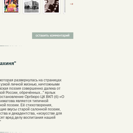
нахиня"
, которая развернулась на страницах
й, узкой личной жизнью, ничтожными
вская поэзия совершенно далека от
ой России, обречённых..." ярлык
Постановление Оргбюро ЦК ВКП (б) «О
..Ахматова является типичной
ой поэзии. Её стихотворения,
ие вкусы старой салонной поэзии,
тва и декадентства, «искусстве для
осят вред делу воспитания нашей
"