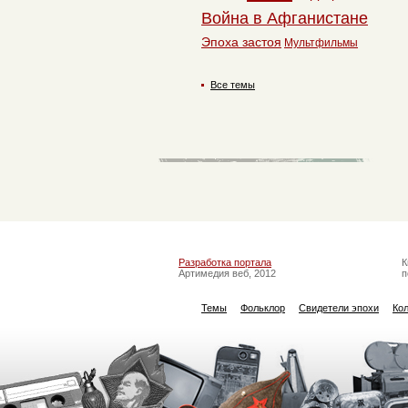
Война в Афганистане
Эпоха застоя
Мультфильмы
Все темы
Разработка портала
К
Артимедия веб, 2012
п
Темы
Фольклор
Свидетели эпохи
Ко