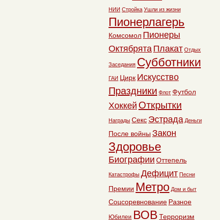
НИИ
Стройка
Ушли из жизни
Пионерлагерь
Пионеры
Комсомол
Октябрята
Плакат
Отдых
Субботники
Заседания
Искусство
Цирк
ГАИ
Праздники
Футбол
Флот
Открытки
Хоккей
Эстрада
Секс
Награды
Деньги
Закон
После войны
Здоровье
Биографии
Оттепель
Дефицит
Катастрофы
Песни
Метро
Премии
Дом и быт
Соцсоревнование
Разное
ВОВ
Терроризм
Юбилеи