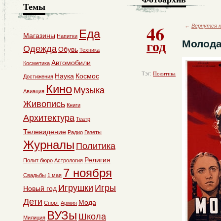
Темы
46
←
Вернутся к
Еда
Магазины
Напитки
год
Молода
Одежда
Обувь
Техника
Автомобили
Косметика
Тэг:
Политика
Наука
Космос
Достижения
Кино
Музыка
Авиация
Живопись
Книги
Архитектура
Театр
Телевидение
Радио
Газеты
Журналы
Политика
Религия
Полит бюро
Астрология
7 ноября
Свадьбы
1 мая
Игрушки
Игры
Новый год
Дети
Мода
Спорт
Армия
ВУЗы
Школа
Милиция