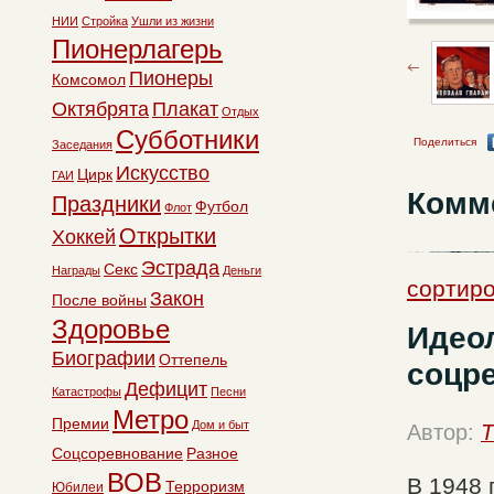
НИИ
Стройка
Ушли из жизни
Пионерлагерь
Пионеры
Комсомол
Октябрята
Плакат
Отдых
Субботники
Поделиться
Заседания
Искусство
Цирк
ГАИ
Комм
Праздники
Футбол
Флот
Открытки
Хоккей
Эстрада
Секс
Награды
Деньги
сортиро
Закон
После войны
Здоровье
Идео
Биографии
Оттепель
соцр
Дефицит
Катастрофы
Песни
Метро
Премии
Дом и быт
Автор:
T
Соцсоревнование
Разное
ВОВ
В 1948 
Терроризм
Юбилеи