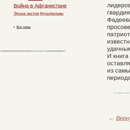
лидеров
Война в Афганистане
гвардия
Эпоха застоя
Мультфильмы
Фадеева
просове
Все темы
патриот
известн
удачны
И книга
оставля
из самы
периода
←
Верн