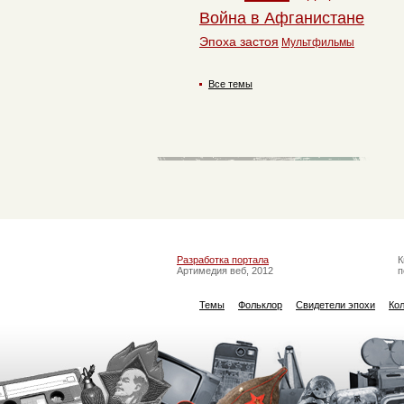
Война в Афганистане
Эпоха застоя
Мультфильмы
Все темы
Разработка портала
К
Артимедия веб, 2012
п
Темы
Фольклор
Свидетели эпохи
Ко