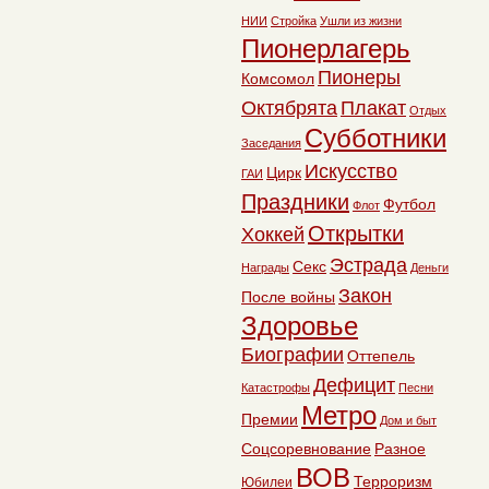
НИИ
Стройка
Ушли из жизни
Пионерлагерь
Пионеры
Комсомол
Октябрята
Плакат
Отдых
Субботники
Заседания
Искусство
Цирк
ГАИ
Праздники
Футбол
Флот
Открытки
Хоккей
Эстрада
Секс
Награды
Деньги
Закон
После войны
Здоровье
Биографии
Оттепель
Дефицит
Катастрофы
Песни
Метро
Премии
Дом и быт
Соцсоревнование
Разное
ВОВ
Терроризм
Юбилеи