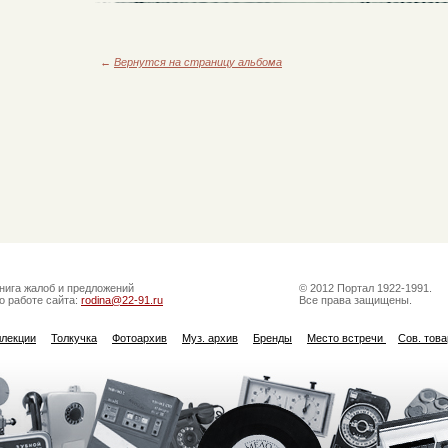
←
Вернутся на страницу альбома
нига жалоб и предложений
© 2012 Портал 1922-1991.
о работе сайта:
rodina@22-91.ru
Все права защищены.
ллекции
Толкучка
Фотоархив
Муз. архив
Бренды
Место встречи
Сов. тов