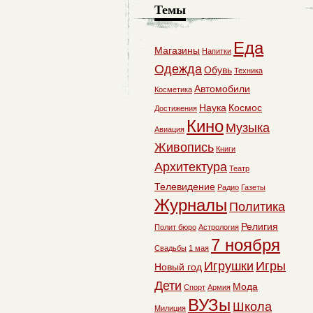
Темы
Еда
Магазины
Напитки
Одежда
Обувь
Техника
Автомобили
Косметика
Наука
Космос
Достижения
Кино
Музыка
Авиация
Живопись
Книги
Архитектура
Театр
Телевидение
Радио
Газеты
Журналы
Политика
Религия
Полит бюро
Астрология
7 ноября
Свадьбы
1 мая
Игрушки
Игры
Новый год
Дети
Мода
Спорт
Армия
ВУЗы
Школа
Милиция