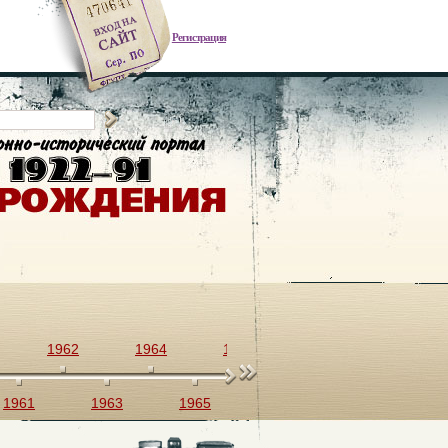
Регистрация
1962
1964
1966
1968
1970
1961
1963
1965
1967
1969