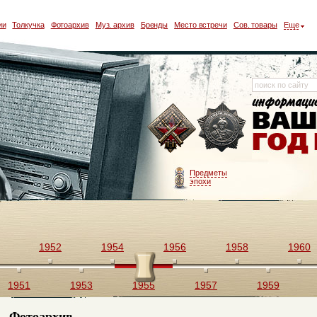
ии
Толкучка
Фотоархив
Муз. архив
Бренды
Место встречи
Сов. товары
Еще
Предметы
эпохи
1952
1954
1956
1958
1960
1951
1953
1955
1957
1959
Фотоархив