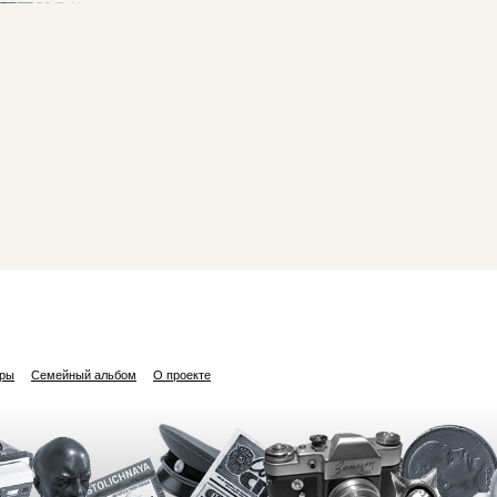
ары
Семейный альбом
О проекте