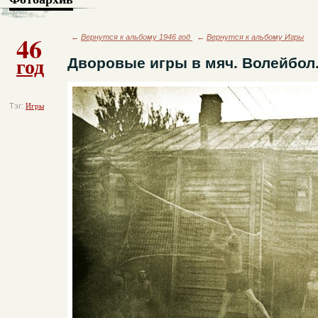
46
←
Вернутся к альбому 1946 год
←
Вернутся к альбому Игры
год
Дворовые игры в мяч. Волейбол
Тэг:
Игры