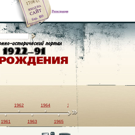
Регистрация
1962
1964
1966
1968
1970
1961
1963
1965
1967
1969