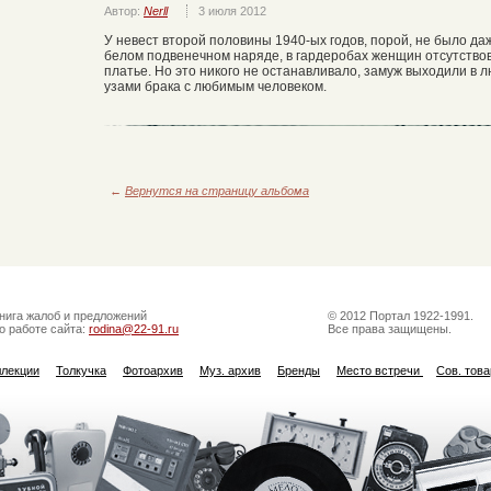
Автор:
Nerll
3 июля 2012
У невест второй половины 1940-ых годов, порой, не было даж
белом подвенечном наряде, в гардеробах женщин отсутствов
платье. Но это никого не останавливало, замуж выходили в 
узами брака с любимым человеком.
←
Вернутся на страницу альбома
нига жалоб и предложений
© 2012 Портал 1922-1991.
о работе сайта:
rodina@22-91.ru
Все права защищены.
ллекции
Толкучка
Фотоархив
Муз. архив
Бренды
Место встречи
Сов. тов