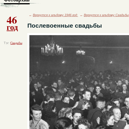
46
←
Вернутся к альбому 1946 год
←
Вернутся к альбому Свадьбы
год
Послевоенные свадьбы
Тэг:
Свадьбы