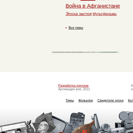
Война в Афганистане
Эпоха застоя
Мультфильмы
Все темы
Разработка портала
К
Артимедия веб, 2012
п
Темы
Фольклор
Свидетели эпохи
Ко