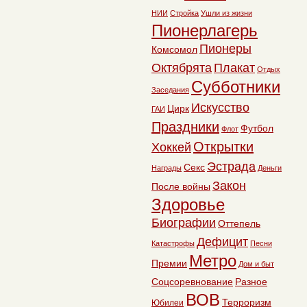
НИИ
Стройка
Ушли из жизни
Пионерлагерь
Пионеры
Комсомол
Октябрята
Плакат
Отдых
Субботники
Заседания
Искусство
Цирк
ГАИ
Праздники
Футбол
Флот
Открытки
Хоккей
Эстрада
Секс
Награды
Деньги
Закон
После войны
Здоровье
Биографии
Оттепель
Дефицит
Катастрофы
Песни
Метро
Премии
Дом и быт
Соцсоревнование
Разное
ВОВ
Терроризм
Юбилеи