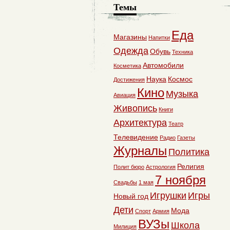
Темы
Еда
Магазины
Напитки
Одежда
Обувь
Техника
Автомобили
Косметика
Наука
Космос
Достижения
Кино
Музыка
Авиация
Живопись
Книги
Архитектура
Театр
Телевидение
Радио
Газеты
Журналы
Политика
Религия
Полит бюро
Астрология
7 ноября
Свадьбы
1 мая
Игрушки
Игры
Новый год
Дети
Мода
Спорт
Армия
ВУЗы
Школа
Милиция