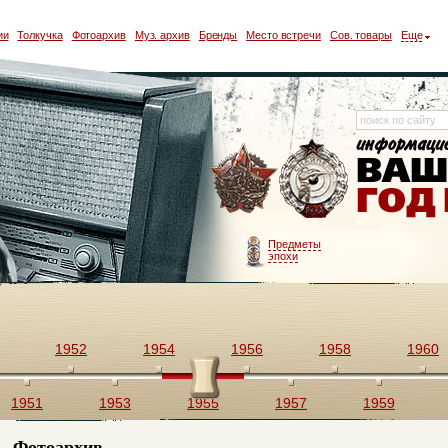
ии
Толкучка
Фотоархив
Муз. архив
Бренды
Место встречи
Сов. товары
Еще
Предметы
эпохи
1952
1954
1956
1958
1960
1951
1953
1955
1957
1959
Фотоархив