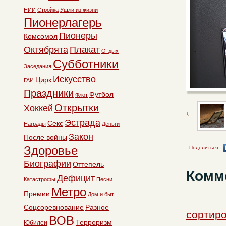
НИИ
Стройка
Ушли из жизни
Пионерлагерь
Пионеры
Комсомол
Октябрята
Плакат
Отдых
Субботники
Заседания
Искусство
Цирк
ГАИ
Праздники
Футбол
Флот
Открытки
Хоккей
Эстрада
Секс
Награды
Деньги
Закон
После войны
Здоровье
Поделиться
Биографии
Оттепель
Комм
Дефицит
Катастрофы
Песни
Метро
Премии
Дом и быт
Соцсоревнование
Разное
сортиро
ВОВ
Терроризм
Юбилеи