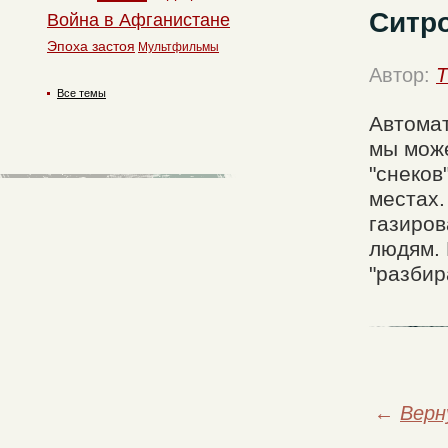
Ситро
Война в Афганистане
Эпоха застоя
Мультфильмы
Автор:
T
Все темы
Автомат
мы може
"снеков
местах.
газиров
людям. 
"разбир
←
Верн