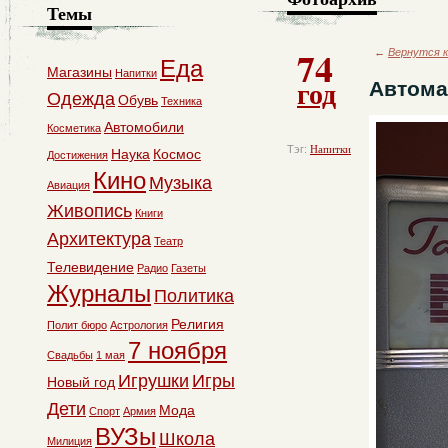
Темы
74
←
Вернутся к
Еда
Магазины
Напитки
год
Автома
Одежда
Обувь
Техника
Автомобили
Косметика
Тэг:
Напитки
Наука
Космос
Достижения
Кино
Музыка
Авиация
Живопись
Книги
Архитектура
Театр
Телевидение
Радио
Газеты
Журналы
Политика
Религия
Полит бюро
Астрология
7 ноября
Свадьбы
1 мая
Игрушки
Игры
Новый год
Дети
Мода
Спорт
Армия
ВУЗы
Школа
Милиция