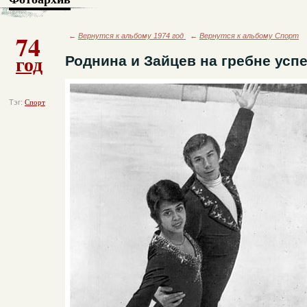
74
←
Вернутся к альбому 1974 год
←
Вернутся к альбому Спорт
год
Роднина и Зайцев на гребне успе
Тэг:
Спорт