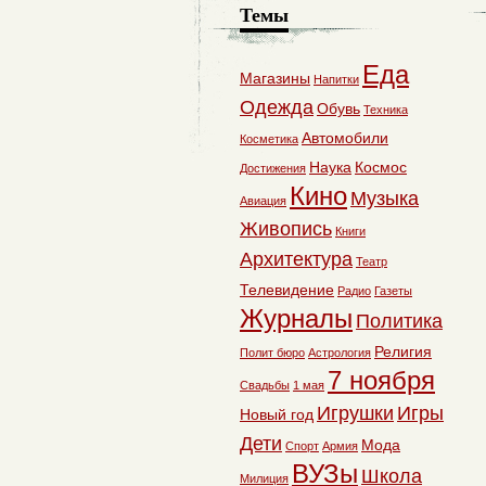
Темы
Еда
Магазины
Напитки
Одежда
Обувь
Техника
Автомобили
Косметика
Наука
Космос
Достижения
Кино
Музыка
Авиация
Живопись
Книги
Архитектура
Театр
Телевидение
Радио
Газеты
Журналы
Политика
Религия
Полит бюро
Астрология
7 ноября
Свадьбы
1 мая
Игрушки
Игры
Новый год
Дети
Мода
Спорт
Армия
ВУЗы
Школа
Милиция