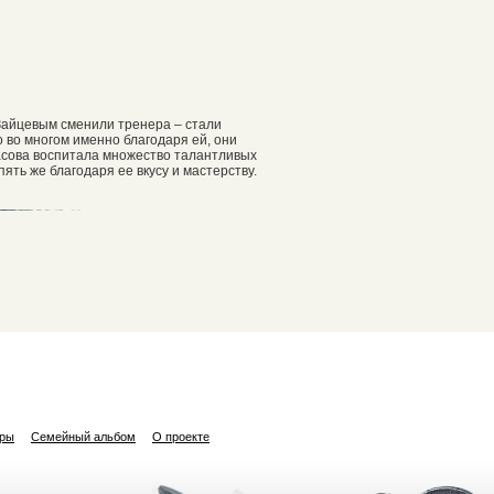
 Зайцевым сменили тренера – стали
о во многом именно благодаря ей, они
арасова воспитала множество талантливых
ять же благодаря ее вкусу и мастерству.
ары
Семейный альбом
О проекте