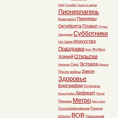
НИИ
Стройка
Ушли из жизни
Пионерлагерь
Пионеры
Комсомол
Октябрята
Плакат
Отдых
Субботники
Заседания
Искусство
Цирк
ГАИ
Праздники
Футбол
Флот
Открытки
Хоккей
Эстрада
Секс
Награды
Деньги
Закон
После войны
Здоровье
Биографии
Оттепель
Дефицит
Катастрофы
Песни
Метро
Премии
Дом и быт
Соцсоревнование
Разное
ВОВ
Терроризм
Юбилеи