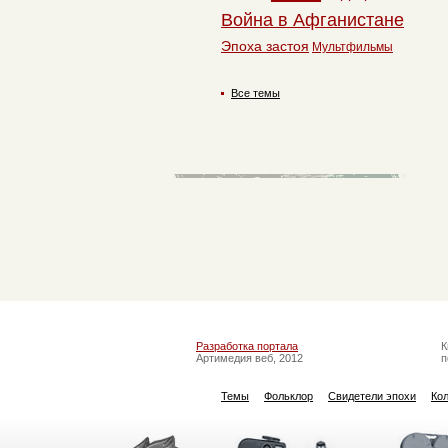
Война в Афганистане
Эпоха застоя
Мультфильмы
Все темы
Разработка портала
К
Артимедия веб, 2012
п
Темы
Фольклор
Свидетели эпохи
Ко