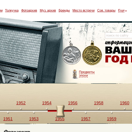
ии
Толкучка
Фотоархив
Муз. архив
Бренды
Место встречи
Сов. товары
Еще
Предметы
эпохи
1952
1954
1956
1958
1960
1951
1953
1955
1957
1959
Фотоархив