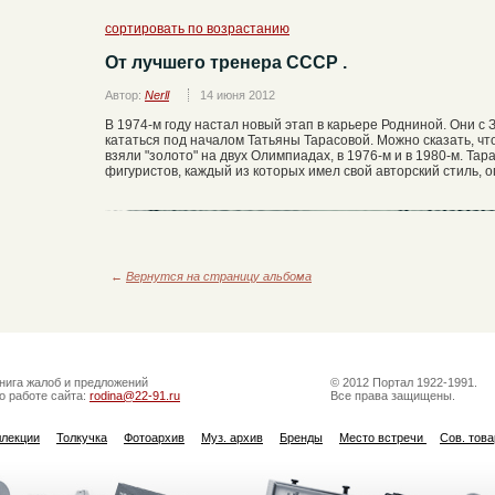
сортировать по возрастанию
От лучшего тренера СССР .
Автор:
Nerll
14 июня 2012
В 1974-м году настал новый этап в карьере Родниной. Они с
кататься под началом Татьяны Тарасовой. Можно сказать, чт
взяли "золото" на двух Олимпиадах, в 1976-м и в 1980-м. Т
фигуристов, каждый из которых имел свой авторский стиль, оп
←
Вернутся на страницу альбома
нига жалоб и предложений
© 2012 Портал 1922-1991.
о работе сайта:
rodina@22-91.ru
Все права защищены.
ллекции
Толкучка
Фотоархив
Муз. архив
Бренды
Место встречи
Сов. тов