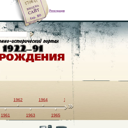
Регистрация
1962
1964
1966
1968
1970
1961
1963
1965
1967
1969