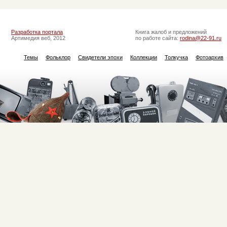
Разработка портала
Книга жалоб и предложений
Артимедия веб, 2012
по работе сайта:
rodina@22-91.ru
Темы
Фольклор
Свидетели эпохи
Коллекции
Толкучка
Фотоархив