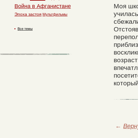
Моя шко
Война в Афганистане
училась
Эпоха застоя
Мультфильмы
сбежали
Отстояв
Все темы
перепо
приблиз
восклик
возраст
впечатл
посетит
который
←
Верн