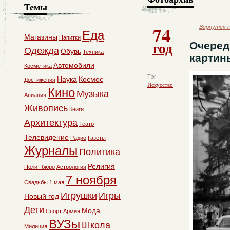
Темы
74
←
Вернутся к
Еда
Магазины
Напитки
год
Очеред
Одежда
Обувь
Техника
картин
Автомобили
Косметика
Тэг:
Наука
Космос
Достижения
Искусство
Кино
Музыка
Авиация
Живопись
Книги
Архитектура
Театр
Телевидение
Радио
Газеты
Журналы
Политика
Религия
Полит бюро
Астрология
7 ноября
Свадьбы
1 мая
Игрушки
Игры
Новый год
Дети
Мода
Спорт
Армия
ВУЗы
Школа
Милиция