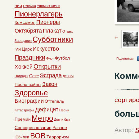
НИИ
Стройка
Ушли из жизни
Пионерлагерь
Пионеры
Комсомол
Октябрята
Плакат
Отдых
Субботники
Заседания
Искусство
Цирк
ГАИ
Праздники
Футбол
Флот
Поделиться
Открытки
Хоккей
Комм
Эстрада
Секс
Награды
Деньги
Закон
После войны
Здоровье
сортиро
Биографии
Оттепель
Дефицит
Катастрофы
Песни
боль
Метро
Премии
Дом и быт
Соцсоревнование
Разное
Автор:
S
ВОВ
Терроризм
Юбилеи