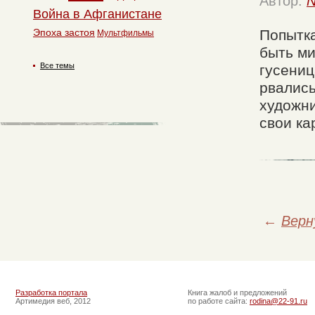
Автор:
N
Война в Афганистане
Попытка
Эпоха застоя
Мультфильмы
быть ми
Все темы
гусениц
рвались
художни
свои ка
←
Верн
Разработка портала
Книга жалоб и предложений
Артимедия веб, 2012
по работе сайта:
rodina@22-91.ru