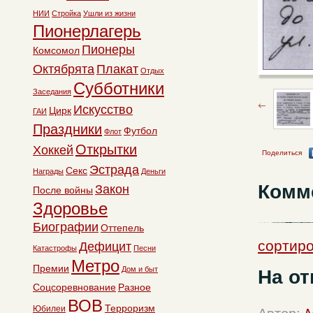
НИИ
Стройка
Ушли из жизни
Пионерлагерь
Пионеры
Комсомол
Октябрята
Плакат
Отдых
Субботники
Заседания
Искусство
Цирк
ГАИ
Праздники
Футбол
Флот
Открытки
Хоккей
Поделиться
Эстрада
Секс
Награды
Деньги
Комм
Закон
После войны
Здоровье
Биографии
Оттепель
сортиро
Дефицит
Катастрофы
Песни
Метро
Премии
Дом и быт
На от
Соцсоревнование
Разное
ВОВ
Терроризм
Юбилеи