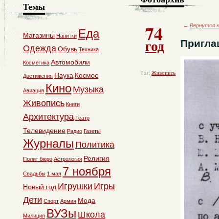
Темы
74
←
Вернутся к
Еда
Магазины
Напитки
год
Пригла
Одежда
Обувь
Техника
Автомобили
Косметика
Тэг:
Живопись
Наука
Космос
Достижения
Кино
Музыка
Авиация
Живопись
Книги
Архитектура
Театр
Телевидение
Радио
Газеты
Журналы
Политика
Религия
Полит бюро
Астрология
7 ноября
Свадьбы
1 мая
Игрушки
Игры
Новый год
Дети
Мода
Спорт
Армия
ВУЗы
Школа
Милиция