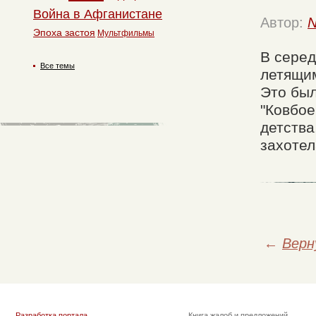
Война в Афганистане
Автор:
N
Эпоха застоя
Мультфильмы
В серед
Все темы
летящи
Это был
"Ковбое
детства
захотел
←
Верн
Разработка портала
Книга жалоб и предложений