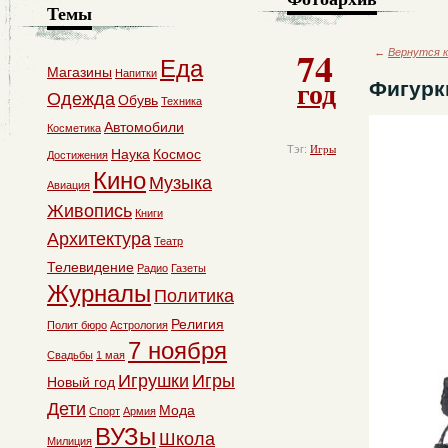
Темы
74
←
Вернутся к
Еда
Магазины
Напитки
год
Фигурк
Одежда
Обувь
Техника
Автомобили
Косметика
Тэг:
Игры
Наука
Космос
Достижения
Кино
Музыка
Авиация
Живопись
Книги
Архитектура
Театр
Телевидение
Радио
Газеты
Журналы
Политика
Религия
Полит бюро
Астрология
7 ноября
Свадьбы
1 мая
Игрушки
Игры
Новый год
Дети
Мода
Спорт
Армия
ВУЗы
Школа
Милиция