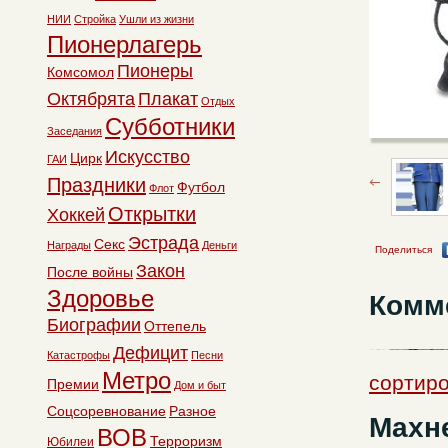
НИИ
Стройка
Ушли из жизни
Пионерлагерь
Пионеры
Комсомол
Октябрята
Плакат
Отдых
Субботники
Заседания
Искусство
Цирк
ГАИ
Праздники
Футбол
Флот
Открытки
Хоккей
Эстрада
Секс
Награды
Деньги
Поделиться
Закон
После войны
Здоровье
Комм
Биографии
Оттепель
Дефицит
Катастрофы
Песни
Метро
сортиро
Премии
Дом и быт
Соцсоревнование
Разное
Махн
ВОВ
Терроризм
Юбилеи