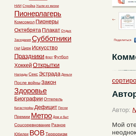
НИИ
Стройка
Ушли из жизни
Пионерлагерь
Пионеры
Комсомол
Октябрята
Плакат
Отдых
Субботники
Заседания
Поделиться
Искусство
Цирк
ГАИ
Комм
Праздники
Футбол
Флот
Открытки
Хоккей
Эстрада
Секс
Награды
Деньги
сортиро
Закон
После войны
Здоровье
Автор
Биографии
Оттепель
Дефицит
Катастрофы
Песни
Автор:
N
Метро
Премии
Дом и быт
Мой оте
Соцсоревнование
Разное
ВОВ
неоднок
Терроризм
Юбилеи