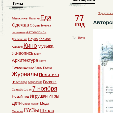
Темы
77
←
Вернутся к
Еда
Магазины
Напитки
год
Авторс
Одежда
Обувь
Техника
Автомобили
Косметика
Тэг:
Наука
Наука
Космос
Достижения
Кино
Музыка
Авиация
Живопись
Книги
Архитектура
Театр
Телевидение
Радио
Газеты
Журналы
Политика
Религия
Полит бюро
Астрология
7 ноября
Свадьбы
1 мая
Игрушки
Игры
Новый год
Дети
Мода
Спорт
Армия
ВУЗы
Школа
Милиция