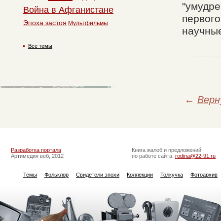
"умудре
Война в Афганистане
первого
Эпоха застоя
Мультфильмы
научные
Все темы
←
Верн
Разработка портала
Книга жалоб и предложений
Артимедия веб, 2012
по работе сайта:
rodina@22-91.ru
Темы
Фольклор
Свидетели эпохи
Коллекции
Толкучка
Фотоархив