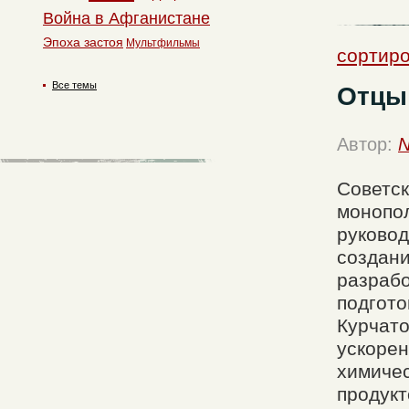
Война в Афганистане
Эпоха застоя
Мультфильмы
сортиро
Все темы
Отцы 
Автор:
N
Советск
монопо
руковод
создани
разрабо
подгото
Курчато
ускорен
химиче
продукт