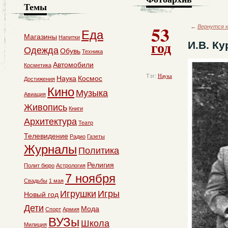
Темы
53
←
Вернутся к
Еда
Магазины
Напитки
год
И.В. Ку
Одежда
Обувь
Техника
Автомобили
Косметика
Тэг:
Наука
Наука
Космос
Достижения
Кино
Музыка
Авиация
Живопись
Книги
Архитектура
Театр
Телевидение
Радио
Газеты
Журналы
Политика
Религия
Полит бюро
Астрология
7 ноября
Свадьбы
1 мая
Игрушки
Игры
Новый год
Дети
Мода
Спорт
Армия
ВУЗы
Школа
Милиция