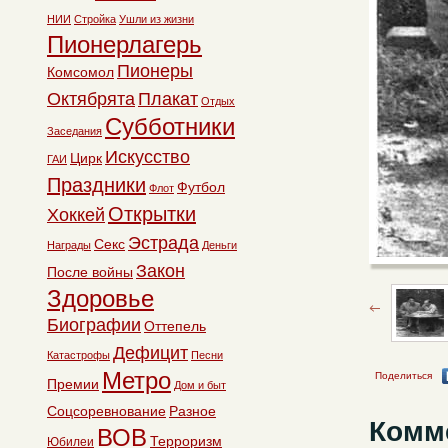
НИИ
Стройка
Ушли из жизни
Пионерлагерь
Пионеры
Комсомол
Октябрята
Плакат
Отдых
Субботники
Заседания
Искусство
Цирк
ГАИ
Праздники
Футбол
Флот
Открытки
Хоккей
Эстрада
Секс
Награды
Деньги
Закон
После войны
Здоровье
Биографии
Оттепель
Дефицит
Катастрофы
Песни
Метро
Поделиться
Премии
Дом и быт
Соцсоревнование
Разное
Комм
ВОВ
Терроризм
Юбилеи