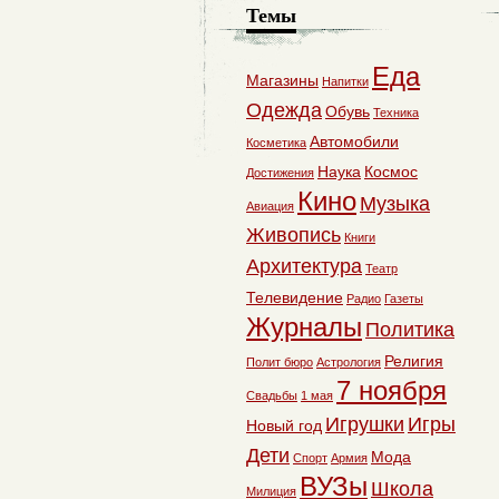
Темы
Еда
Магазины
Напитки
Одежда
Обувь
Техника
Автомобили
Косметика
Наука
Космос
Достижения
Кино
Музыка
Авиация
Живопись
Книги
Архитектура
Театр
Телевидение
Радио
Газеты
Журналы
Политика
Религия
Полит бюро
Астрология
7 ноября
Свадьбы
1 мая
Игрушки
Игры
Новый год
Дети
Мода
Спорт
Армия
ВУЗы
Школа
Милиция