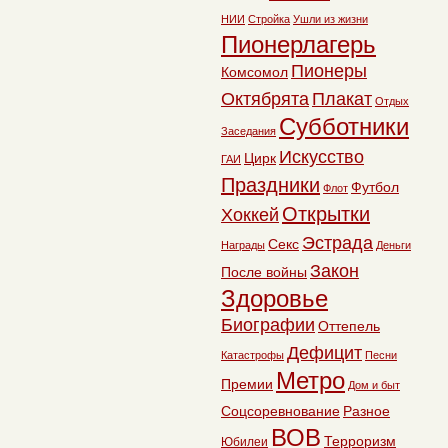
НИИ
Стройка
Ушли из жизни
Пионерлагерь
Пионеры
Комсомол
Октябрята
Плакат
Отдых
Субботники
Заседания
Искусство
Цирк
ГАИ
Праздники
Футбол
Флот
Открытки
Хоккей
Эстрада
Секс
Награды
Деньги
Закон
После войны
Здоровье
Биографии
Оттепель
Дефицит
Катастрофы
Песни
Метро
Премии
Дом и быт
Соцсоревнование
Разное
ВОВ
Терроризм
Юбилеи