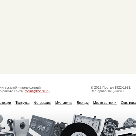
нига жалоб и предложений
© 2012 Портал 1922-1991.
о работе сайта:
rodina@22-91.ru
Все права защищены.
ллекции
Толкучка
Фотоархив
Муз. архив
Бренды
Место встречи
Сов. тов