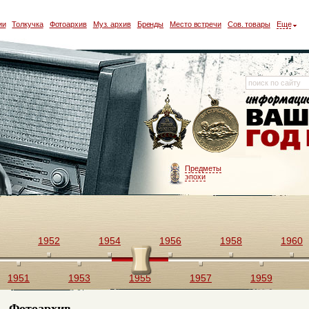
ии
Толкучка
Фотоархив
Муз. архив
Бренды
Место встречи
Сов. товары
Еще
Предметы
эпохи
1952
1954
1956
1958
1960
1951
1953
1955
1957
1959
Фотоархив