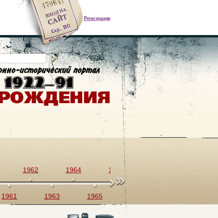
Регистрация
1962
1964
1966
1968
1970
1961
1963
1965
1967
1969