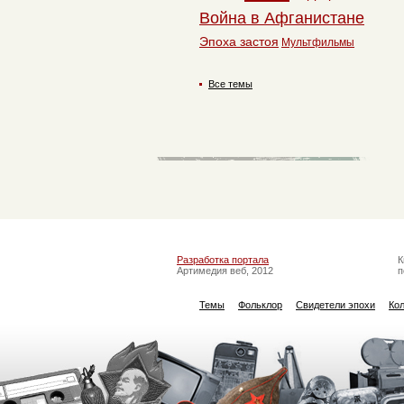
Война в Афганистане
Эпоха застоя
Мультфильмы
Все темы
Разработка портала
К
Артимедия веб, 2012
п
Темы
Фольклор
Свидетели эпохи
Ко