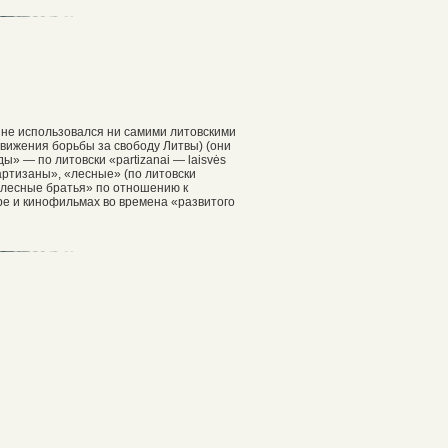
а не использовался ни самими литовскими
Движения борьбы за свободу Литвы) (они
 — по литовски «partizanai — laisvės
артизаны», «лесные» (по литовски
н «лесные братья» по отношению к
ре и кинофильмах во времена «развитого