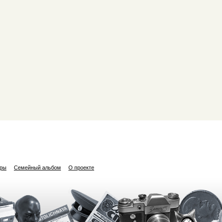
ары
Семейный альбом
О проекте