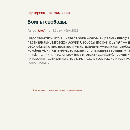
сортировать по убыванию
Воины свободы.
Автор:
Nerll
22 сентября 2012
Надо заметить, что в Литве термин «лесные братья» никогд
партизанами Литовской Армии Свободы (позже, с 1949 г. — 
себя официально называли «партизанами — воинами свободы»
kovotojai»), ни жителями, которые использовали термины «п
«miškiniai») или «зеленые» (по литовски «žaliūkai»). Терми
литовским партизанам утвердился уже в советской литерату
социализма»
←
Вернутся на страницу альбома