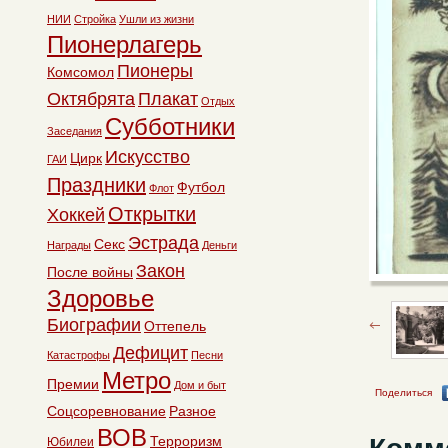
НИИ
Стройка
Ушли из жизни
Пионерлагерь
Пионеры
Комсомол
Октябрята
Плакат
Отдых
Субботники
Заседания
Искусство
Цирк
ГАИ
Праздники
Футбол
Флот
Открытки
Хоккей
Эстрада
Секс
Награды
Деньги
Закон
После войны
Здоровье
Биографии
Оттепель
Дефицит
Катастрофы
Песни
Метро
Премии
Дом и быт
Поделиться
Соцсоревнование
Разное
ВОВ
Терроризм
Юбилеи