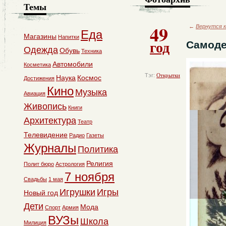
Темы
49
←
Вернутся к
Еда
Магазины
Напитки
год
Самоде
Одежда
Обувь
Техника
Автомобили
Косметика
Тэг:
Открытки
Наука
Космос
Достижения
Кино
Музыка
Авиация
Живопись
Книги
Архитектура
Театр
Телевидение
Радио
Газеты
Журналы
Политика
Религия
Полит бюро
Астрология
7 ноября
Свадьбы
1 мая
Игрушки
Игры
Новый год
Дети
Мода
Спорт
Армия
ВУЗы
Школа
Милиция