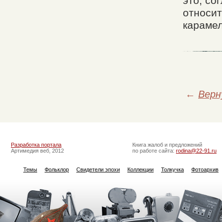
это, со
относит
карамел
←
Верн
Разработка портала
Книга жалоб и предложений
Артимедия веб, 2012
по работе сайта:
rodina@22-91.ru
Темы
Фольклор
Свидетели эпохи
Коллекции
Толкучка
Фотоархив