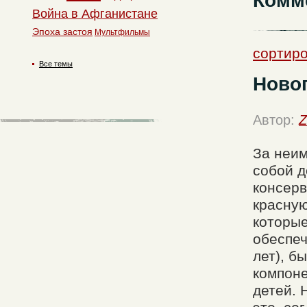
Комм
Война в Афганистане
Эпоха застоя
Мультфильмы
сортиро
Все темы
Новог
Автор:
Z
За неим
собой д
консерв
красную
которые
обеспеч
лет), б
компоне
детей. 