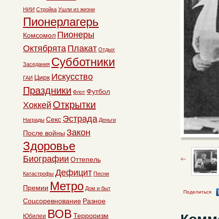
НИИ
Стройка
Ушли из жизни
Пионерлагерь
Пионеры
Комсомол
Октябрята
Плакат
Отдых
Субботники
Заседания
Искусство
Цирк
ГАИ
Праздники
Футбол
Флот
Открытки
Хоккей
Эстрада
Секс
Награды
Деньги
Закон
После войны
Здоровье
Биографии
Оттепель
Дефицит
Катастрофы
Песни
Метро
Премии
Дом и быт
Поделиться
Соцсоревнование
Разное
ВОВ
Терроризм
Юбилеи