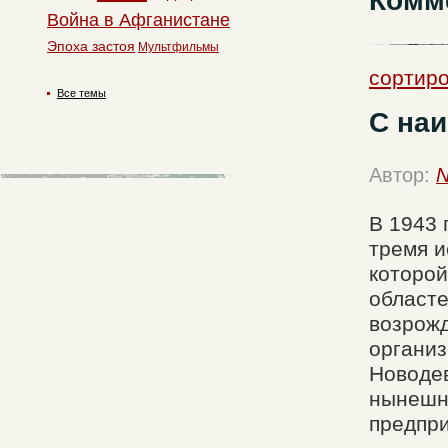
Комм
Война в Афганистане
Эпоха застоя
Мультфильмы
сортиро
Все темы
С на
Автор:
N
В 1943 
тремя и
которой
областе
возрож
организ
Новоде
нынешн
предпр