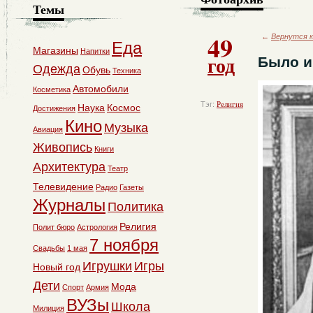
Темы
49
←
Вернутся к
Еда
Магазины
Напитки
год
Было и
Одежда
Обувь
Техника
Автомобили
Косметика
Тэг:
Религия
Наука
Космос
Достижения
Кино
Музыка
Авиация
Живопись
Книги
Архитектура
Театр
Телевидение
Радио
Газеты
Журналы
Политика
Религия
Полит бюро
Астрология
7 ноября
Свадьбы
1 мая
Игрушки
Игры
Новый год
Дети
Мода
Спорт
Армия
ВУЗы
Школа
Милиция