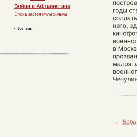
построе
Война в Афганистане
годы ст
Эпоха застоя
Мультфильмы
солдаты
него, з
Все темы
кинофот
военноп
в Москв
прозван
малоэт
военноп
Чечулин
←
Верн