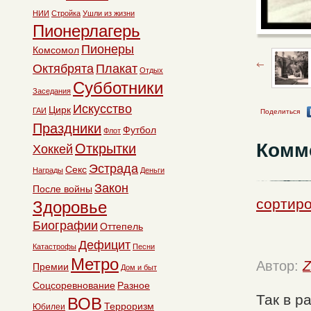
НИИ
Стройка
Ушли из жизни
Пионерлагерь
Пионеры
Комсомол
Октябрята
Плакат
Отдых
Субботники
Заседания
Искусство
Цирк
ГАИ
Поделиться
Праздники
Футбол
Флот
Комм
Открытки
Хоккей
Эстрада
Секс
Награды
Деньги
Закон
После войны
сортиро
Здоровье
Биографии
Оттепель
Дефицит
Катастрофы
Песни
Метро
Автор:
Z
Премии
Дом и быт
Соцсоревнование
Разное
Так в р
ВОВ
Терроризм
Юбилеи