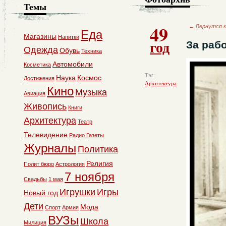
Темы
49
←
Вернутся к
Еда
Магазины
Напитки
год
За раб
Одежда
Обувь
Техника
Автомобили
Косметика
Тэг:
Наука
Космос
Достижения
Архитектура
Кино
Музыка
Авиация
Живопись
Книги
Архитектура
Театр
Телевидение
Радио
Газеты
Журналы
Политика
Религия
Полит бюро
Астрология
7 ноября
Свадьбы
1 мая
Игрушки
Игры
Новый год
Дети
Мода
Спорт
Армия
ВУЗы
Школа
Милиция