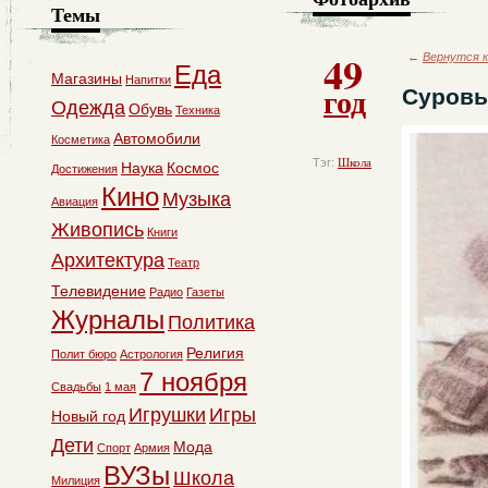
Темы
49
←
Вернутся к
Еда
Магазины
Напитки
год
Суровы
Одежда
Обувь
Техника
Автомобили
Косметика
Тэг:
Школа
Наука
Космос
Достижения
Кино
Музыка
Авиация
Живопись
Книги
Архитектура
Театр
Телевидение
Радио
Газеты
Журналы
Политика
Религия
Полит бюро
Астрология
7 ноября
Свадьбы
1 мая
Игрушки
Игры
Новый год
Дети
Мода
Спорт
Армия
ВУЗы
Школа
Милиция