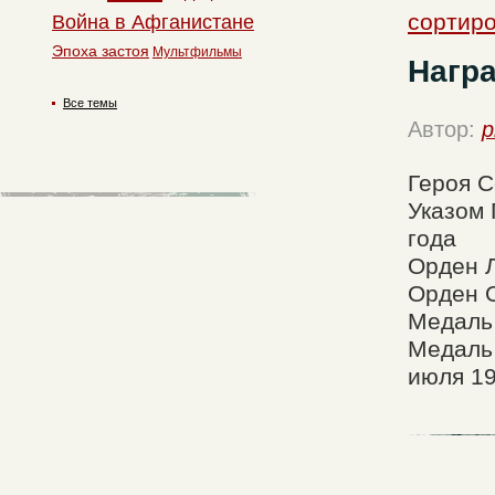
сортиро
Война в Афганистане
Эпоха застоя
Мультфильмы
Нагр
Все темы
Автор:
p
Героя С
Указом 
года
Орден 
Орден О
Медаль
Медаль 
июля 19