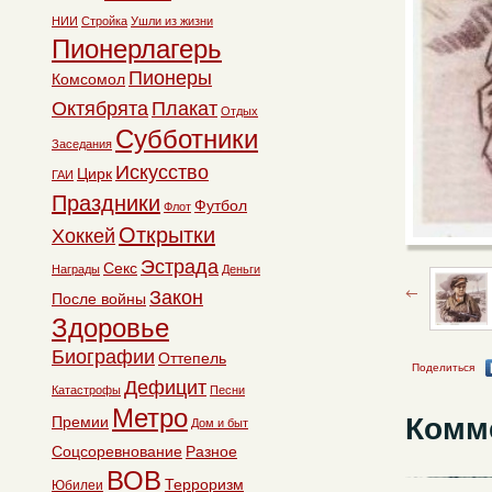
НИИ
Стройка
Ушли из жизни
Пионерлагерь
Пионеры
Комсомол
Октябрята
Плакат
Отдых
Субботники
Заседания
Искусство
Цирк
ГАИ
Праздники
Футбол
Флот
Открытки
Хоккей
Эстрада
Секс
Награды
Деньги
Закон
После войны
Здоровье
Биографии
Оттепель
Поделиться
Дефицит
Катастрофы
Песни
Метро
Комм
Премии
Дом и быт
Соцсоревнование
Разное
ВОВ
Терроризм
Юбилеи