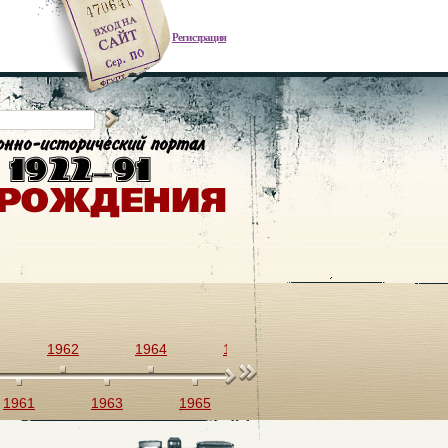
Регистрация
1962
1964
1966
1968
1970
1961
1963
1965
1967
1969