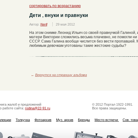
сортировать по возрастанию
Дети , внуки и правнуки
Автор:
Nerll
29 мая 2012
На этом снимке Леонид Ильич со своей правнучкой Галиной, 
матери Виктории сложились весьма плачевно, не помогли ни 
СССР. Сама Галина вообще числится без вести пропавшей. М
любимым девочкам уготованы такие жестокие судьбы?
←
Вернутся на страницу альбома
нига жалоб и предложений
© 2012 Портал 1922-1991.
о работе сайта:
rodina@22-91.ru
Все права защищены.
ллекции
Толкучка
Фотоархив
Муз. архив
Бренды
Место встречи
Сов. тов