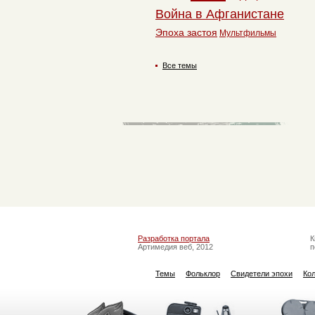
Война в Афганистане
Эпоха застоя
Мультфильмы
Все темы
Разработка портала
К
Артимедия веб, 2012
п
Темы
Фольклор
Свидетели эпохи
Ко