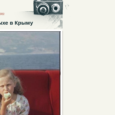
юро
ыхе в Крыму