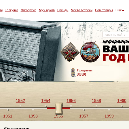
ии
Толкучка
Фотоархив
Муз. архив
Бренды
Место встречи
Сов. товары
Еще
Предметы
эпохи
1952
1954
1956
1958
1960
1951
1953
1955
1957
1959
Фотоархив