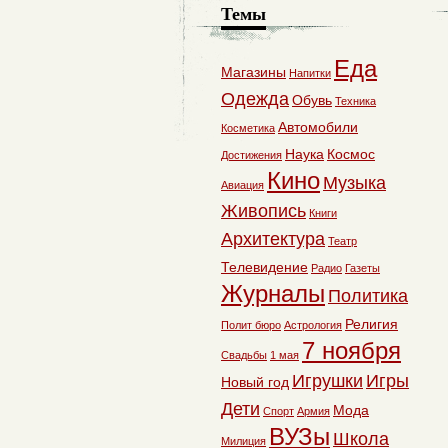
Темы
Еда
Магазины
Напитки
Одежда
Обувь
Техника
Автомобили
Косметика
Наука
Космос
Достижения
Кино
Музыка
Авиация
Живопись
Книги
Архитектура
Театр
Телевидение
Радио
Газеты
Журналы
Политика
Религия
Полит бюро
Астрология
7 ноября
Свадьбы
1 мая
Игрушки
Игры
Новый год
Дети
Мода
Спорт
Армия
ВУЗы
Школа
Милиция