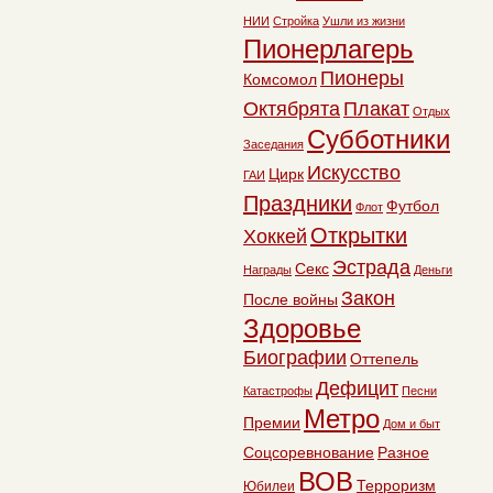
НИИ
Стройка
Ушли из жизни
Пионерлагерь
Пионеры
Комсомол
Октябрята
Плакат
Отдых
Субботники
Заседания
Искусство
Цирк
ГАИ
Праздники
Футбол
Флот
Открытки
Хоккей
Эстрада
Секс
Награды
Деньги
Закон
После войны
Здоровье
Биографии
Оттепель
Дефицит
Катастрофы
Песни
Метро
Премии
Дом и быт
Соцсоревнование
Разное
ВОВ
Терроризм
Юбилеи