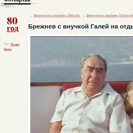
80
←
Вернутся к альбому 1980 год
←
Вернутся к альбому Полит б
год
Брежнев с внучкой Галей на отд
Тэг:
Полит
бюро