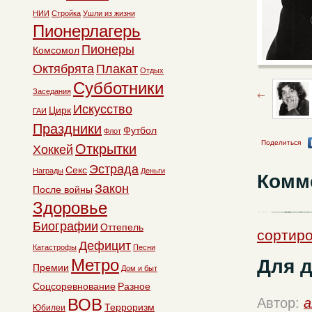
НИИ
Стройка
Ушли из жизни
Пионерлагерь
Пионеры
Комсомол
Октябрята
Плакат
Отдых
Субботники
Заседания
Искусство
Цирк
ГАИ
Праздники
Футбол
Флот
Поделиться
Открытки
Хоккей
Эстрада
Секс
Награды
Деньги
Комм
Закон
После войны
Здоровье
Биографии
Оттепель
сортиро
Дефицит
Катастрофы
Песни
Для д
Метро
Премии
Дом и быт
Соцсоревнование
Разное
ВОВ
Автор:
a
Терроризм
Юбилеи