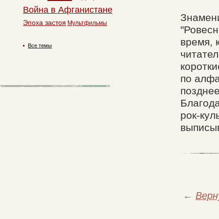
Война в Афганистане
Знамени
Эпоха застоя
Мультфильмы
"Ровесн
время, 
Все темы
читател
коротки
по алфа
позднее
Благод
рок-кул
выписыв
←
Верн