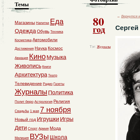
Темы
80
←
Вернутся к
Еда
Магазины
Напитки
год
Сергей 
Одежда
Обувь
Техника
Автомобили
Косметика
Тэг:
Журналы
Наука
Космос
Достижения
Кино
Музыка
Авиация
Живопись
Книги
Архитектура
Театр
Телевидение
Радио
Газеты
Журналы
Политика
Религия
Полит бюро
Астрология
7 ноября
Свадьбы
1 мая
Игрушки
Игры
Новый год
Дети
Мода
Спорт
Армия
ВУЗы
Школа
Милиция