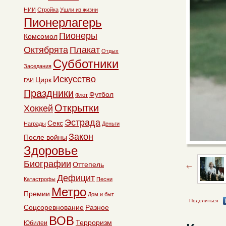
НИИ
Стройка
Ушли из жизни
Пионерлагерь
Пионеры
Комсомол
Октябрята
Плакат
Отдых
Субботники
Заседания
Искусство
Цирк
ГАИ
Праздники
Футбол
Флот
Открытки
Хоккей
Эстрада
Секс
Награды
Деньги
Закон
После войны
Здоровье
Биографии
Оттепель
Дефицит
Катастрофы
Песни
Метро
Премии
Дом и быт
Поделиться
Соцсоревнование
Разное
ВОВ
Терроризм
Юбилеи