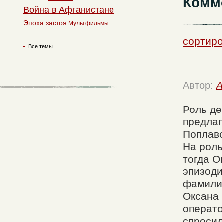
Комм
Война в Афганистане
Эпоха застоя
Мультфильмы
сортиро
Все темы
Автор:
A
Роль де
предла
Поплавс
На роль
тогда О
эпизоди
фамили
Оксана 
операто
спросил