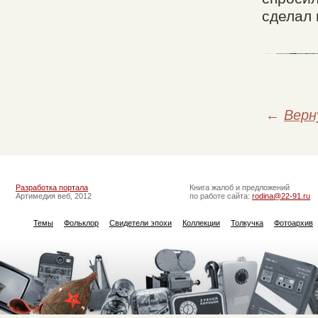
сделал 
←
Верн
Разработка портала
Книга жалоб и предложений
Артимедия веб, 2012
по работе сайта:
rodina@22-91.ru
Темы
Фольклор
Свидетели эпохи
Коллекции
Толкучка
Фотоархив