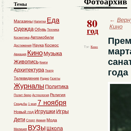
Фотоархив
Темы
80
Еда
←
Верн
Магазины
Напитки
Кино
год
Одежда
Обувь
Техника
Автомобили
Косметика
Прем
Наука
Космос
Достижения
Тэг:
Кино
март
Кино
Музыка
Авиация
сана
Живопись
Книги
Архитектура
года
Театр
Телевидение
Радио
Газеты
Журналы
Политика
Религия
Полит бюро
Астрология
7 ноября
Свадьбы
1 мая
Игрушки
Игры
Новый год
Дети
Мода
Спорт
Армия
ВУЗы
Школа
Милиция