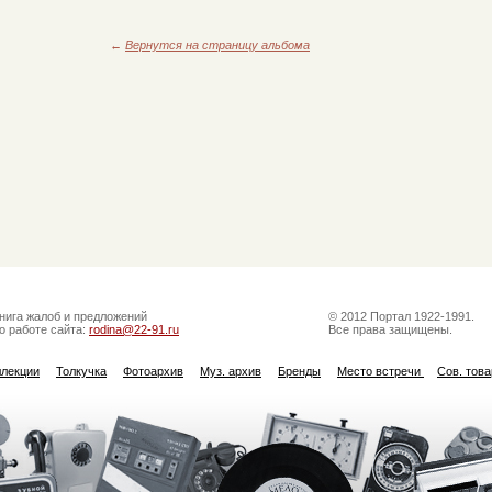
←
Вернутся на страницу альбома
нига жалоб и предложений
© 2012 Портал 1922-1991.
о работе сайта:
rodina@22-91.ru
Все права защищены.
ллекции
Толкучка
Фотоархив
Муз. архив
Бренды
Место встречи
Сов. тов