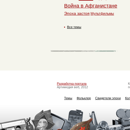
Война в Афганистане
Эпоха застоя
Мультфильмы
Все темы
Разработка портала
К
Артимедия веб, 2012
п
Темы
Фольклор
Свидетели эпохи
Ко