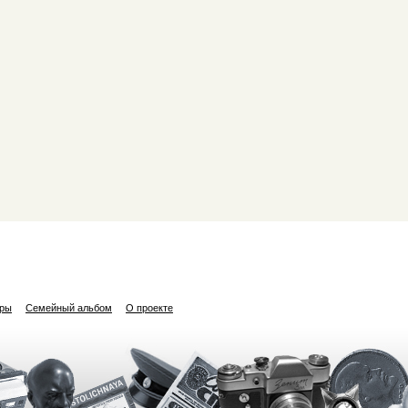
ары
Семейный альбом
О проекте