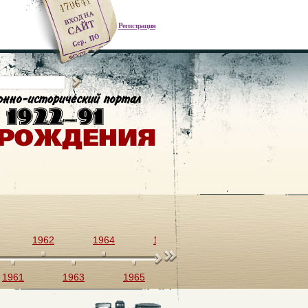
Регистрация
1962
1964
1966
1968
1970
1961
1963
1965
1967
1969