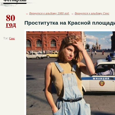
80
←
Вернутся к альбому 1980 год
←
Вернутся к альбому Секс
год
Проститутка на Красной площад
Тэг:
Секс