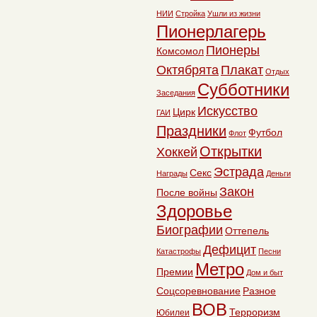
НИИ
Стройка
Ушли из жизни
Пионерлагерь
Пионеры
Комсомол
Октябрята
Плакат
Отдых
Субботники
Заседания
Искусство
Цирк
ГАИ
Праздники
Футбол
Флот
Открытки
Хоккей
Эстрада
Секс
Награды
Деньги
Закон
После войны
Здоровье
Биографии
Оттепель
Дефицит
Катастрофы
Песни
Метро
Премии
Дом и быт
Соцсоревнование
Разное
ВОВ
Терроризм
Юбилеи