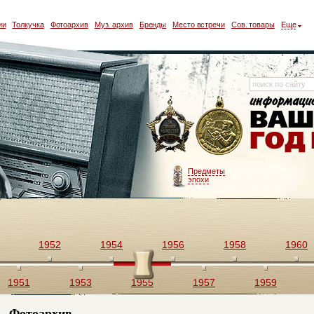
ии
Толкучка
Фотоархив
Муз. архив
Бренды
Место встречи
Сов. товары
Еще
Предметы
эпохи
1952
1954
1956
1958
1960
1951
1953
1955
1957
1959
Фотоархив