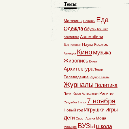
Темы
Еда
Магазины
Напитки
Одежда
Обувь
Техника
Автомобили
Косметика
Наука
Космос
Достижения
Кино
Музыка
Авиация
Живопись
Книги
Архитектура
Театр
Телевидение
Радио
Газеты
Журналы
Политика
Религия
Полит бюро
Астрология
7 ноября
Свадьбы
1 мая
Игрушки
Игры
Новый год
Дети
Мода
Спорт
Армия
ВУЗы
Школа
Милиция