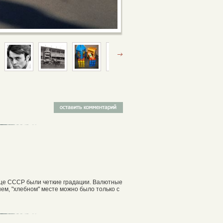
олице СССР были четкие градации. Валютные
ем, "хлебном" месте можно было только с