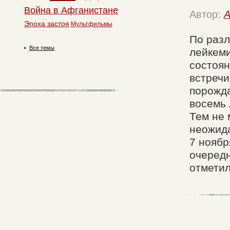
Война в Афганистане
Автор:
A
Эпоха застоя
Мультфильмы
По разл
Все темы
лейкеми
состоян
встречи
порожда
восемь 
Тем не 
неожида
7 ноябр
очередн
отметил