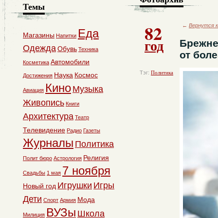
Темы
82
←
Вернутся к
Еда
Магазины
Напитки
год
Брежне
Одежда
Обувь
Техника
от боле
Автомобили
Косметика
Тэг:
Политика
Наука
Космос
Достижения
Кино
Музыка
Авиация
Живопись
Книги
Архитектура
Театр
Телевидение
Радио
Газеты
Журналы
Политика
Религия
Полит бюро
Астрология
7 ноября
Свадьбы
1 мая
Игрушки
Игры
Новый год
Дети
Мода
Спорт
Армия
ВУЗы
Школа
Милиция