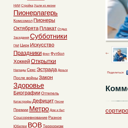
НИИ
Стройка
Ушли из жизни
Пионерлагерь
Пионеры
Комсомол
Октябрята
Плакат
Отдых
Субботники
Заседания
Искусство
Цирк
ГАИ
Праздники
Футбол
Флот
Открытки
Хоккей
Эстрада
Секс
Награды
Деньги
Поделиться
Закон
После войны
Здоровье
Комм
Биографии
Оттепель
Дефицит
Катастрофы
Песни
Метро
сортиро
Премии
Дом и быт
Соцсоревнование
Разное
ВОВ
Терроризм
Юбилеи