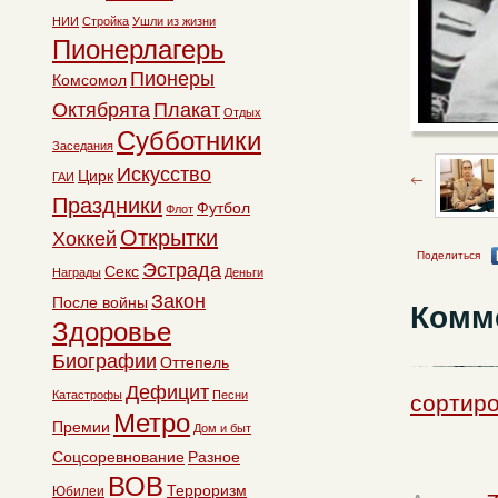
НИИ
Стройка
Ушли из жизни
Пионерлагерь
Пионеры
Комсомол
Октябрята
Плакат
Отдых
Субботники
Заседания
Искусство
Цирк
ГАИ
Праздники
Футбол
Флот
Открытки
Хоккей
Поделиться
Эстрада
Секс
Награды
Деньги
Закон
После войны
Комм
Здоровье
Биографии
Оттепель
Дефицит
Катастрофы
Песни
сортиро
Метро
Премии
Дом и быт
Соцсоревнование
Разное
ВОВ
Терроризм
Юбилеи