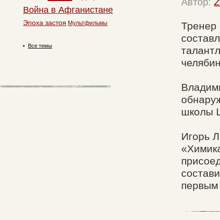
Автор:
Z
Война в Афганистане
Эпоха застоя
Мультфильмы
Тренер 
составл
Все темы
талантл
челябин
Владим
обнару
школы 
Игорь Л
«Химик
присоед
состави
первым