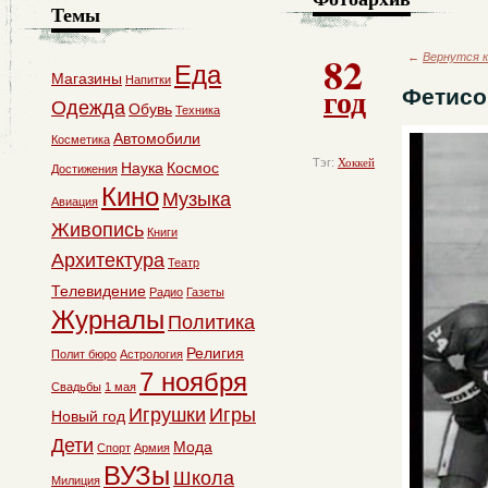
Темы
82
←
Вернутся к
Еда
Магазины
Напитки
год
Фетисо
Одежда
Обувь
Техника
Автомобили
Косметика
Тэг:
Хоккей
Наука
Космос
Достижения
Кино
Музыка
Авиация
Живопись
Книги
Архитектура
Театр
Телевидение
Радио
Газеты
Журналы
Политика
Религия
Полит бюро
Астрология
7 ноября
Свадьбы
1 мая
Игрушки
Игры
Новый год
Дети
Мода
Спорт
Армия
ВУЗы
Школа
Милиция