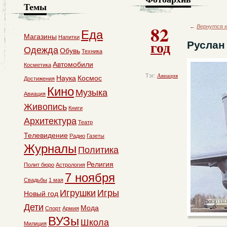
Темы
82
←
Вернутся к
Еда
Магазины
Напитки
год
Руслан
Одежда
Обувь
Техника
Автомобили
Косметика
Тэг:
Авиация
Наука
Космос
Достижения
Кино
Музыка
Авиация
Живопись
Книги
Архитектура
Театр
Телевидение
Радио
Газеты
Журналы
Политика
Религия
Полит бюро
Астрология
7 ноября
Свадьбы
1 мая
Игрушки
Игры
Новый год
Дети
Мода
Спорт
Армия
ВУЗы
Школа
Милиция