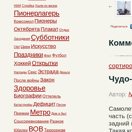
НИИ
Стройка
Ушли из жизни
Пионерлагерь
Пионеры
Комсомол
Поделиться
Октябрята
Плакат
Отдых
Субботники
Заседания
Комм
Искусство
Цирк
ГАИ
Праздники
Футбол
Флот
Открытки
Хоккей
сортиро
Эстрада
Секс
Награды
Деньги
Чудо
Закон
После войны
Здоровье
Автор:
N
Биографии
Оттепель
Дефицит
Катастрофы
Песни
Самоле
Метро
Премии
Дом и быт
часть (
Соцсоревнование
Разное
задний 
ВОВ
Такая к
Терроризм
Юбилеи