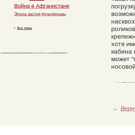
погрузк
Война в Афганистане
возможн
Эпоха застоя
Мультфильмы
насквоз
ролико
Все темы
крепежн
хотя им
кабина 
может "
носовой
←
Верн