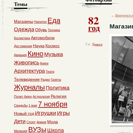
Темы
82
←
Вернутся к
Еда
Магазины
Напитки
год
Магази
Одежда
Обувь
Техника
Автомобили
Косметика
Тэг:
Деньги
Наука
Космос
Достижения
Кино
Музыка
Авиация
Живопись
Книги
Архитектура
Театр
Телевидение
Радио
Газеты
Журналы
Политика
Религия
Полит бюро
Астрология
7 ноября
Свадьбы
1 мая
Игрушки
Игры
Новый год
Дети
Мода
Спорт
Армия
ВУЗы
Школа
Милиция