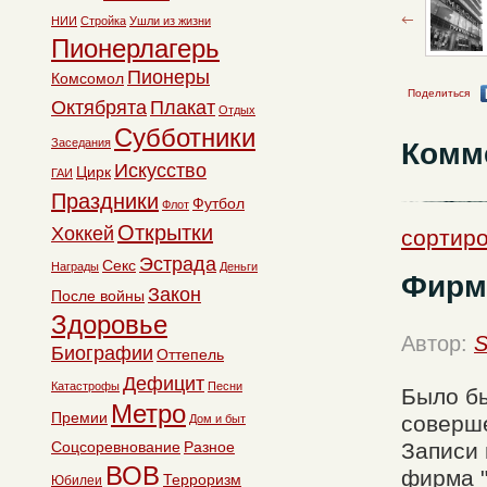
НИИ
Стройка
Ушли из жизни
Пионерлагерь
Пионеры
Комсомол
Поделиться
Октябрята
Плакат
Отдых
Субботники
Заседания
Комм
Искусство
Цирк
ГАИ
Праздники
Футбол
Флот
Открытки
Хоккей
сортиро
Эстрада
Секс
Награды
Деньги
Фирм
Закон
После войны
Здоровье
Автор:
S
Биографии
Оттепель
Дефицит
Катастрофы
Песни
Было бы
Метро
Премии
соверше
Дом и быт
Соцсоревнование
Разное
Записи 
ВОВ
фирма "
Терроризм
Юбилеи