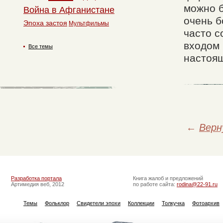
можно б
Война в Афганистане
очень б
Эпоха застоя
Мультфильмы
часто с
входом 
Все темы
настоящ
←
Верн
Разработка портала
Книга жалоб и предложений
Артимедия веб, 2012
по работе сайта:
rodina@22-91.ru
Темы
Фольклор
Свидетели эпохи
Коллекции
Толкучка
Фотоархив