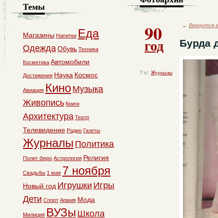
Темы
90
←
Вернутся к
Еда
Магазины
Напитки
год
Бурда 
Одежда
Обувь
Техника
Автомобили
Косметика
Тэг:
Журналы
Наука
Космос
Достижения
Кино
Музыка
Авиация
Живопись
Книги
Архитектура
Театр
Телевидение
Радио
Газеты
Журналы
Политика
Религия
Полит бюро
Астрология
7 ноября
Свадьбы
1 мая
Игрушки
Игры
Новый год
Дети
Мода
Спорт
Армия
ВУЗы
Школа
Милиция