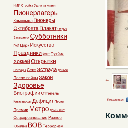
НИИ
Стройка
Ушли из жизни
Пионерлагерь
Пионеры
Комсомол
Октябрята
Плакат
Отдых
Субботники
Заседания
Искусство
Цирк
ГАИ
Праздники
Футбол
Флот
Открытки
Хоккей
Эстрада
Секс
Награды
Деньги
Закон
После войны
Здоровье
Биографии
Оттепель
Дефицит
Поделиться
Катастрофы
Песни
Метро
Премии
Дом и быт
Комм
Соцсоревнование
Разное
ВОВ
Терроризм
Юбилеи