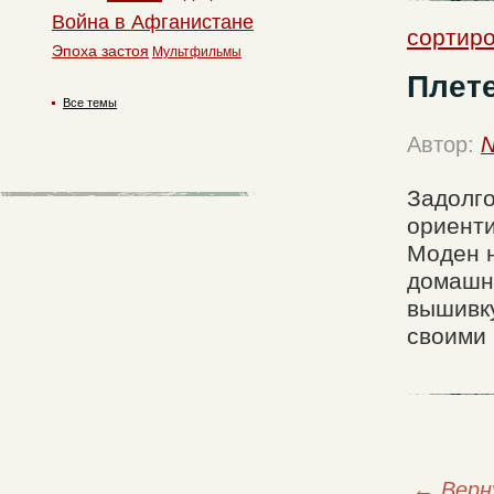
Война в Афганистане
сортир
Эпоха застоя
Мультфильмы
Плет
Все темы
Автор:
N
Задолго
ориенти
Моден 
домашн
вышивку
своими 
←
Верн