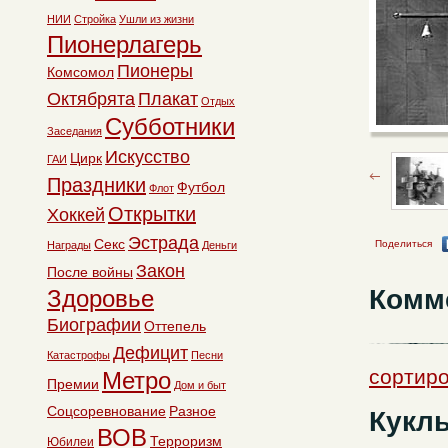
НИИ
Стройка
Ушли из жизни
Пионерлагерь
Пионеры
Комсомол
Октябрята
Плакат
Отдых
Субботники
Заседания
Искусство
Цирк
ГАИ
Праздники
Футбол
Флот
Открытки
Хоккей
Эстрада
Секс
Поделиться
Награды
Деньги
Закон
После войны
Комм
Здоровье
Биографии
Оттепель
Дефицит
Катастрофы
Песни
сортиро
Метро
Премии
Дом и быт
Соцсоревнование
Разное
Куклы
ВОВ
Терроризм
Юбилеи