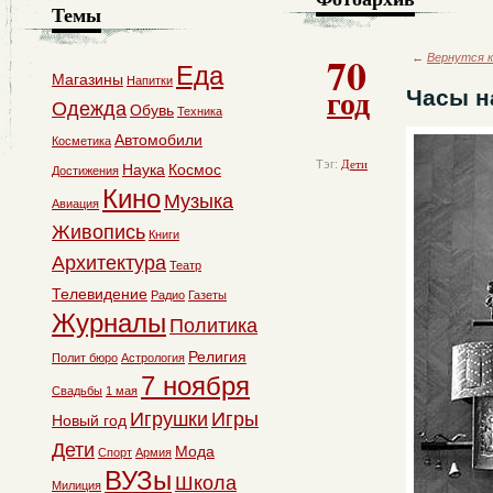
Темы
70
←
Вернутся к
Еда
Магазины
Напитки
год
Часы н
Одежда
Обувь
Техника
Автомобили
Косметика
Тэг:
Дети
Наука
Космос
Достижения
Кино
Музыка
Авиация
Живопись
Книги
Архитектура
Театр
Телевидение
Радио
Газеты
Журналы
Политика
Религия
Полит бюро
Астрология
7 ноября
Свадьбы
1 мая
Игрушки
Игры
Новый год
Дети
Мода
Спорт
Армия
ВУЗы
Школа
Милиция