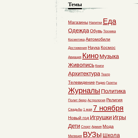
Темы
Еда
Магазины
Напитки
Одежда
Обувь
Техника
Автомобили
Косметика
Наука
Космос
Достижения
Кино
Музыка
Авиация
Живопись
Книги
Архитектура
Театр
Телевидение
Радио
Газеты
Журналы
Политика
Религия
Полит бюро
Астрология
7 ноября
Свадьбы
1 мая
Игрушки
Игры
Новый год
Дети
Мода
Спорт
Армия
ВУЗы
Школа
Милиция