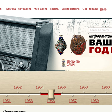
ии
Толкучка
Фотоархив
Муз. архив
Бренды
Место встречи
Сов. товары
Еще
Предметы
эпохи
1952
1954
1956
1958
1960
1951
1953
1955
1957
1959
Фотоархив