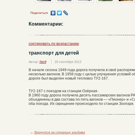
Поделиться
Комментарии:
сортировать по возрастанию
транспорт для детей
Автор:
Nerll
29 сентября 2012
В начале сезона 1949 года дорога получила в своё распоря
несколько вагонов. В 1958 году с целью улучшения условий
дороге был выделен новый тепловоз ТУ2-167.
ТУ2-167 с поездом на станции Озёрная.
В 1960 году дорога получила десять пассажирских вагонов 
объединены в два состава по пять вагонов — «Пионер» и «
оба поезда. Их скрещение происходило по станции Зоопарк.
←
Вернутся на страницу альбома