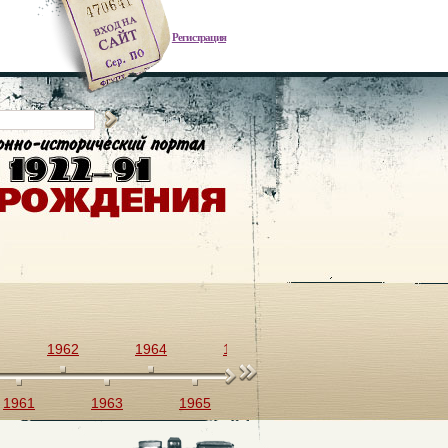
Регистрация
1962
1964
1966
1968
1970
1961
1963
1965
1967
1969