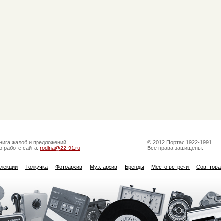
нига жалоб и предложений
© 2012 Портал 1922-1991.
о работе сайта:
rodina@22-91.ru
Все права защищены.
ллекции
Толкучка
Фотоархив
Муз. архив
Бренды
Место встречи
Сов. тов