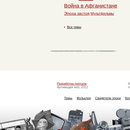
Война в Афганистане
Эпоха застоя
Мультфильмы
Все темы
Разработка портала
К
Артимедия веб, 2012
п
Темы
Фольклор
Свидетели эпохи
Ко