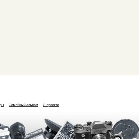
ары
Семейный альбом
О проекте