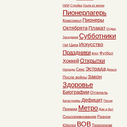
НИИ
Стройка
Ушли из жизни
Пионерлагерь
Пионеры
Комсомол
Октябрята
Плакат
Отдых
Субботники
Заседания
Искусство
Цирк
ГАИ
Праздники
Футбол
Флот
Открытки
Хоккей
Эстрада
Секс
Награды
Деньги
Закон
После войны
Здоровье
Биографии
Оттепель
Дефицит
Катастрофы
Песни
Метро
Премии
Дом и быт
Соцсоревнование
Разное
ВОВ
Терроризм
Юбилеи