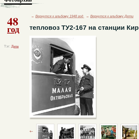
48
←
Вернутся к альбому 1948 год
←
Вернутся к альбому Дети
год
тепловоз ТУ2-167 на станции Ки
Тэг:
Дети