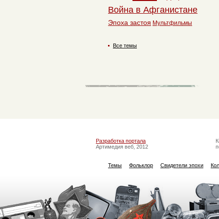
Война в Афганистане
Эпоха застоя
Мультфильмы
Все темы
Разработка портала
К
Артимедия веб, 2012
п
Темы
Фольклор
Свидетели эпохи
Ко