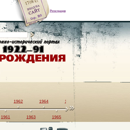
Регистрация
1962
1964
1966
1968
1970
1961
1963
1965
1967
1969