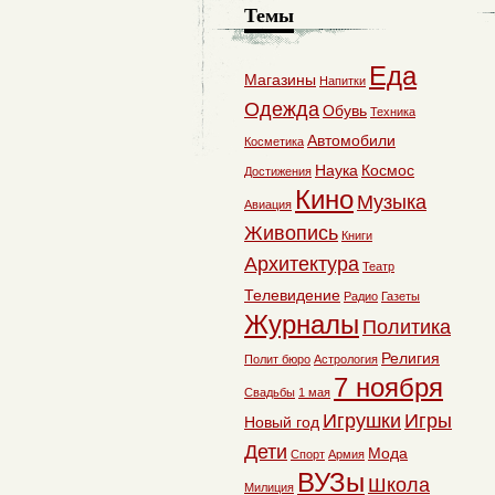
Темы
Еда
Магазины
Напитки
Одежда
Обувь
Техника
Автомобили
Косметика
Наука
Космос
Достижения
Кино
Музыка
Авиация
Живопись
Книги
Архитектура
Театр
Телевидение
Радио
Газеты
Журналы
Политика
Религия
Полит бюро
Астрология
7 ноября
Свадьбы
1 мая
Игрушки
Игры
Новый год
Дети
Мода
Спорт
Армия
ВУЗы
Школа
Милиция