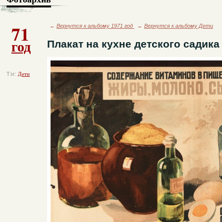
71
←
Вернутся к альбому 1971 год
←
Вернутся к альбому Дети
год
Плакат на кухне детского садика
Тэг:
Дети