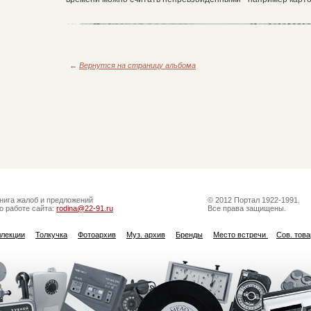
←
Вернутся на страницу альбома
нига жалоб и предложений
© 2012 Портал 1922-1991.
о работе сайта:
rodina@22-91.ru
Все права защищены.
ллекции
Толкучка
Фотоархив
Муз. архив
Бренды
Место встречи
Сов. тов