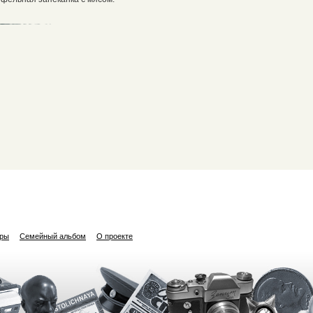
ары
Семейный альбом
О проекте