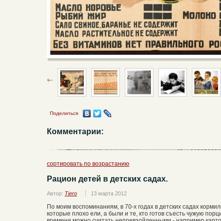
Поделиться
Комментарии:
сортировать по возрастанию
Рацион детей в детских садах.
Автор:
Tiero
13 марта 2012
По моим воспоминаниям, в 70-х годах в детских садах кормил
которые плохо ели, а были и те, кто готов съесть чужую пор
времени можно считать непревзойденными - например карто