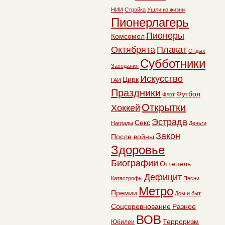
НИИ
Стройка
Ушли из жизни
Пионерлагерь
Пионеры
Комсомол
Октябрята
Плакат
Отдых
Субботники
Заседания
Искусство
Цирк
ГАИ
Праздники
Футбол
Флот
Открытки
Хоккей
Эстрада
Секс
Награды
Деньги
Закон
После войны
Здоровье
Биографии
Оттепель
Дефицит
Катастрофы
Песни
Метро
Премии
Дом и быт
Соцсоревнование
Разное
ВОВ
Терроризм
Юбилеи