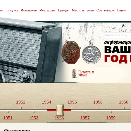
ии
Толкучка
Фотоархив
Муз. архив
Бренды
Место встречи
Сов. товары
Еще
Предметы
эпохи
1952
1954
1956
1958
1960
1951
1953
1955
1957
1959
Фотоархив