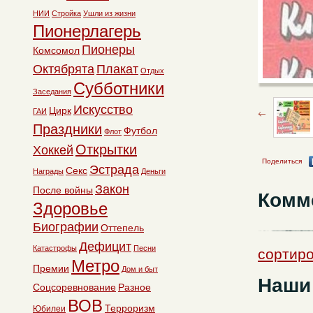
НИИ
Стройка
Ушли из жизни
Пионерлагерь
Пионеры
Комсомол
Октябрята
Плакат
Отдых
Субботники
Заседания
Искусство
Цирк
ГАИ
Праздники
Футбол
Флот
Открытки
Хоккей
Поделиться
Эстрада
Секс
Награды
Деньги
Закон
После войны
Комм
Здоровье
Биографии
Оттепель
Дефицит
Катастрофы
Песни
сортиро
Метро
Премии
Дом и быт
Наши
Соцсоревнование
Разное
ВОВ
Терроризм
Юбилеи