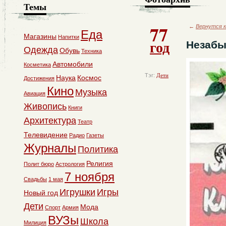
Темы
77
←
Вернутся к
Еда
Магазины
Напитки
год
Незабы
Одежда
Обувь
Техника
Автомобили
Косметика
Тэг:
Дети
Наука
Космос
Достижения
Кино
Музыка
Авиация
Живопись
Книги
Архитектура
Театр
Телевидение
Радио
Газеты
Журналы
Политика
Религия
Полит бюро
Астрология
7 ноября
Свадьбы
1 мая
Игрушки
Игры
Новый год
Дети
Мода
Спорт
Армия
ВУЗы
Школа
Милиция