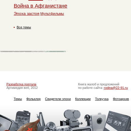
Война в Афганистане
Эпоха застоя
Мультфильмы
Все темы
Разработка портала
Книга жалоб и предложений
Артимедия веб, 2012
по работе сайта:
rodina@22-91.ru
Темы
Фольклор
Свидетели эпохи
Коллекции
Толкучка
Фотоархив