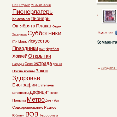
НИИ
Стройка
Ушли из жизни
Пионерлагерь
Пионеры
Комсомол
Октябрята
Плакат
Отдых
Субботники
Поделиться
Заседания
Искусство
Цирк
ГАИ
Коммента
Праздники
Футбол
Флот
Открытки
Хоккей
Эстрада
Секс
Награды
Деньги
←
Вернутся н
Закон
После войны
Здоровье
Биографии
Оттепель
Дефицит
Катастрофы
Песни
Метро
Премии
Дом и быт
Соцсоревнование
Разное
ВОВ
Терроризм
Юбилеи