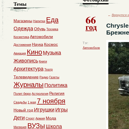
Темы
66
←
Вернутся к
Еда
Магазины
Напитки
год
Chrysle
Одежда
Обувь
Техника
Брежне
Автомобили
Косметика
Тэг:
Наука
Космос
Достижения
Автомобили
Кино
Музыка
Авиация
Живопись
Книги
Архитектура
Театр
Телевидение
Радио
Газеты
Журналы
Политика
Религия
Полит бюро
Астрология
7 ноября
Свадьбы
1 мая
Игрушки
Игры
Новый год
Дети
Мода
Спорт
Армия
ВУЗы
Школа
Милиция