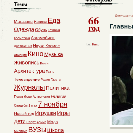
Темы
66
←
Вернутся к
Еда
Магазины
Напитки
год
Главны
Одежда
Обувь
Техника
Автомобили
Косметика
Тэг:
Кино
Наука
Космос
Достижения
Кино
Музыка
Авиация
Живопись
Книги
Архитектура
Театр
Телевидение
Радио
Газеты
Журналы
Политика
Религия
Полит бюро
Астрология
7 ноября
Свадьбы
1 мая
Игрушки
Игры
Новый год
Дети
Мода
Спорт
Армия
ВУЗы
Школа
Милиция