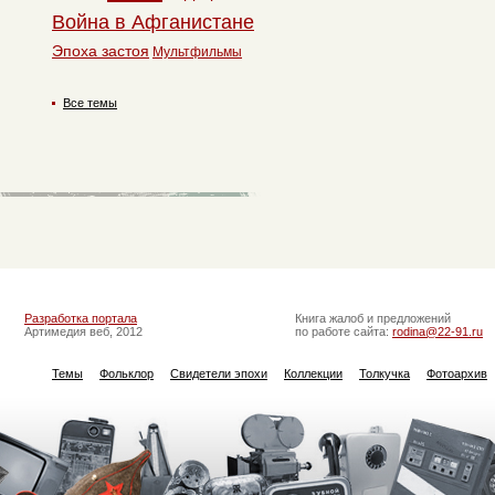
Война в Афганистане
Эпоха застоя
Мультфильмы
Все темы
Разработка портала
Книга жалоб и предложений
Артимедия веб, 2012
по работе сайта:
rodina@22-91.ru
Темы
Фольклор
Свидетели эпохи
Коллекции
Толкучка
Фотоархив