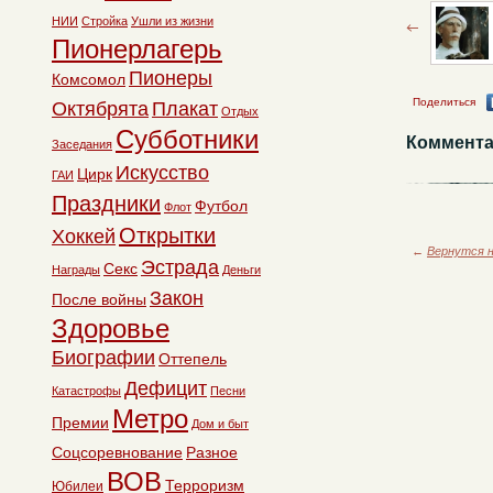
НИИ
Стройка
Ушли из жизни
Пионерлагерь
Пионеры
Комсомол
Поделиться
Октябрята
Плакат
Отдых
Субботники
Коммента
Заседания
Искусство
Цирк
ГАИ
Праздники
Футбол
Флот
Открытки
Хоккей
←
Вернутся н
Эстрада
Секс
Награды
Деньги
Закон
После войны
Здоровье
Биографии
Оттепель
Дефицит
Катастрофы
Песни
Метро
Премии
Дом и быт
Соцсоревнование
Разное
ВОВ
Терроризм
Юбилеи