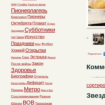
НИИ
Стройка
Ушли из жизни
Пионерлагерь
Пионеры
Комсомол
Октябрята
Плакат
Отдых
Субботники
Заседания
Искусство
Цирк
ГАИ
Праздники
Футбол
Флот
Открытки
Хоккей
Поделиться
Эстрада
Секс
Награды
Деньги
Закон
После войны
Комм
Здоровье
Биографии
Оттепель
Дефицит
Катастрофы
Песни
сортиро
Метро
Премии
Дом и быт
Звезд
Соцсоревнование
Разное
ВОВ
Терроризм
Юбилеи