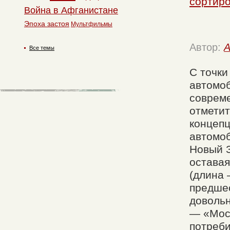
сортиро
Война в Афганистане
Эпоха застоя
Мультфильмы
Автор:
A
Все темы
С точки
автомоб
совреме
отметит
концепц
автомоб
Новый З
оставая
(длина 
предшес
довольн
— «Моск
потреби