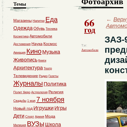
Фотоархив
Темы
66
Еда
←
Верн
Магазины
Напитки
Автомо
год
Одежда
Обувь
Техника
Автомобили
Косметика
ЗАЗ-
Наука
Космос
Достижения
Тэг:
пред
Кино
Автомобили
Музыка
Авиация
диза
Живопись
Книги
Архитектура
конс
Театр
Телевидение
Радио
Газеты
Журналы
Политика
Религия
Полит бюро
Астрология
7 ноября
Свадьбы
1 мая
Игрушки
Игры
Новый год
Дети
Мода
Спорт
Армия
ВУЗы
Школа
Милиция