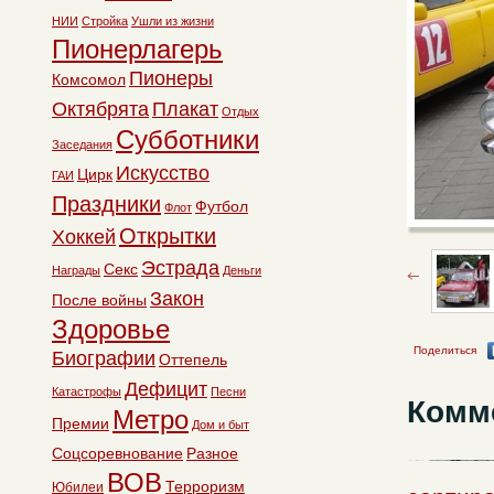
НИИ
Стройка
Ушли из жизни
Пионерлагерь
Пионеры
Комсомол
Октябрята
Плакат
Отдых
Субботники
Заседания
Искусство
Цирк
ГАИ
Праздники
Футбол
Флот
Открытки
Хоккей
Эстрада
Секс
Награды
Деньги
Закон
После войны
Здоровье
Поделиться
Биографии
Оттепель
Дефицит
Катастрофы
Песни
Комм
Метро
Премии
Дом и быт
Соцсоревнование
Разное
ВОВ
Терроризм
Юбилеи