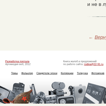
и не в 
←
Верн
Разработка портала
Книга жалоб и предложений
Артимедия веб, 2012
по работе сайта:
rodina@22-91.ru
Темы
Фольклор
Свидетели эпохи
Коллекции
Толкучка
Фотоархив