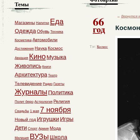
Темы
66
←
Вернутся к
Еда
Магазины
Напитки
год
Космон
Одежда
Обувь
Техника
Автомобили
Косметика
Тэг:
Космос
Наука
Космос
Достижения
Кино
Музыка
Авиация
Живопись
Книги
Архитектура
Театр
Телевидение
Радио
Газеты
Журналы
Политика
Религия
Полит бюро
Астрология
7 ноября
Свадьбы
1 мая
Игрушки
Игры
Новый год
Дети
Мода
Спорт
Армия
ВУЗы
Школа
Милиция