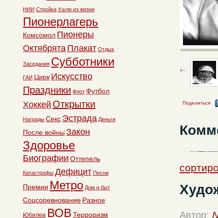
НИИ
Стройка
Ушли из жизни
Пионерлагерь
Пионеры
Комсомол
Октябрята
Плакат
Отдых
Субботники
Заседания
Искусство
Цирк
ГАИ
Праздники
Футбол
Флот
Открытки
Хоккей
Поделиться
Эстрада
Секс
Награды
Деньги
Комм
Закон
После войны
Здоровье
Биографии
Оттепель
сортиро
Дефицит
Катастрофы
Песни
Метро
Худож
Премии
Дом и быт
Соцсоревнование
Разное
ВОВ
Автор:
N
Терроризм
Юбилеи