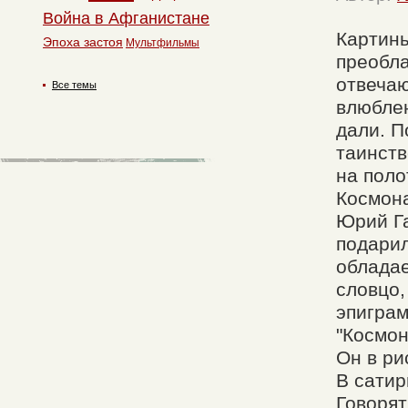
Война в Афганистане
Картины
Эпоха застоя
Мультфильмы
преобла
отвеча
Все темы
влюблен
дали. П
таинств
на поло
Космона
Юрий Га
подарил
облада
словцо,
эпиграм
"Космон
Он в ри
В сатир
Говорят