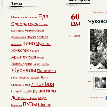
Темы
60
←
Вернутся к
Еда
Магазины
Напитки
год
Чуковс
Одежда
Обувь
Техника
Автомобили
Косметика
Тэг:
Дети
Наука
Космос
Достижения
Кино
Музыка
Авиация
Живопись
Книги
Архитектура
Театр
Телевидение
Радио
Газеты
Журналы
Политика
Религия
Полит бюро
Астрология
7 ноября
Свадьбы
1 мая
Игрушки
Игры
Новый год
Дети
Мода
Поделиться
Спорт
Армия
ВУЗы
Школа
Милиция