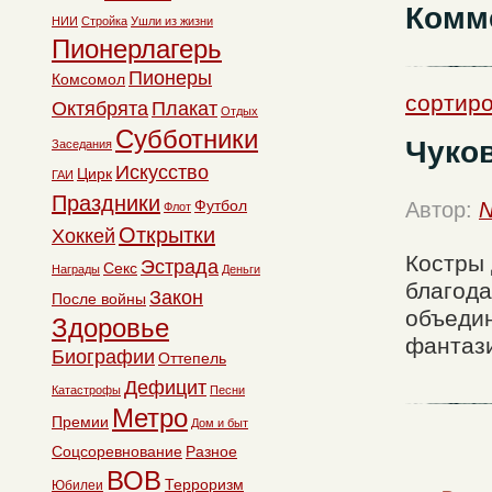
Комм
НИИ
Стройка
Ушли из жизни
Пионерлагерь
Пионеры
Комсомол
сортиро
Октябрята
Плакат
Отдых
Субботники
Чуков
Заседания
Искусство
Цирк
ГАИ
Праздники
Футбол
Автор:
N
Флот
Открытки
Хоккей
Костры 
Эстрада
Секс
Награды
Деньги
благода
Закон
После войны
объедин
Здоровье
фантази
Биографии
Оттепель
Дефицит
Катастрофы
Песни
Метро
Премии
Дом и быт
Соцсоревнование
Разное
ВОВ
Терроризм
Юбилеи