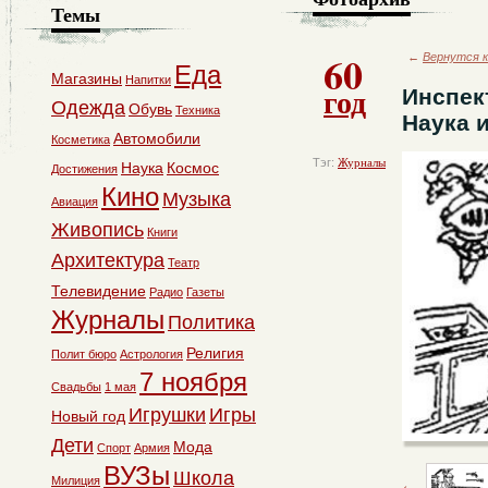
Темы
60
←
Вернутся к
Еда
Магазины
Напитки
год
Инспек
Одежда
Обувь
Техника
Наука и
Автомобили
Косметика
Тэг:
Журналы
Наука
Космос
Достижения
Кино
Музыка
Авиация
Живопись
Книги
Архитектура
Театр
Телевидение
Радио
Газеты
Журналы
Политика
Религия
Полит бюро
Астрология
7 ноября
Свадьбы
1 мая
Игрушки
Игры
Новый год
Дети
Мода
Спорт
Армия
ВУЗы
Школа
Милиция