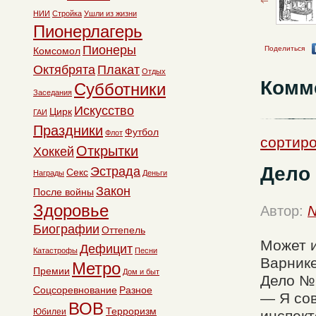
НИИ
Стройка
Ушли из жизни
Пионерлагерь
Пионеры
Поделиться
Комсомол
Октябрята
Плакат
Отдых
Комм
Субботники
Заседания
Искусство
Цирк
ГАИ
Праздники
Футбол
Флот
сортиро
Открытки
Хоккей
Дело
Эстрада
Секс
Награды
Деньги
Закон
После войны
Здоровье
Автор:
N
Биографии
Оттепель
Может и
Дефицит
Катастрофы
Песни
Варнике
Метро
Премии
Дом и быт
Дело №
Соцсоревнование
Разное
— Я сов
ВОВ
Терроризм
Юбилеи
инспект