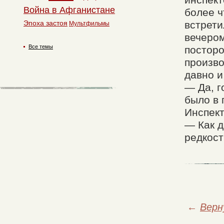
Война в Афганистане
более ч
встрети
Эпоха застоя
Мультфильмы
вечером
Все темы
посторо
произво
давно и
— Да, г
было в 
Инспект
— Как д
редкост
←
Верн