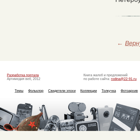
←
Верн
Разработка портала
Книга жалоб и предложений
Артимедия веб, 2012
по работе сайта:
rodina@22-91.ru
Темы
Фольклор
Свидетели эпохи
Коллекции
Толкучка
Фотоархив