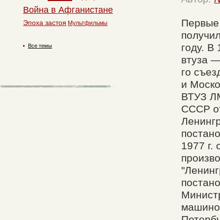
Война в Афганистане
Первые 
Эпоха застоя
Мультфильмы
получил
году. В
Все темы
втуза —
го съез
и Моско
ВТУЗ Л
СССР от
Ленингр
постан
1977 г.
произв
"Ленинг
постан
Министр
машинос
Петербу