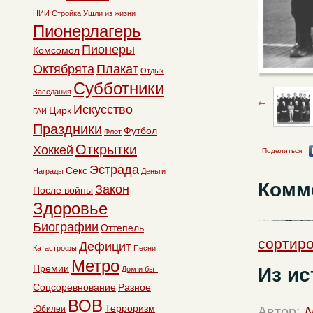
НИИ
Стройка
Ушли из жизни
Пионерлагерь
Пионеры
Комсомол
Октябрята
Плакат
Отдых
Субботники
Заседания
Искусство
Цирк
ГАИ
Праздники
Футбол
Флот
Открытки
Хоккей
Поделиться
Эстрада
Секс
Награды
Деньги
Комм
Закон
После войны
Здоровье
Биографии
Оттепель
сортиро
Дефицит
Катастрофы
Песни
Метро
Премии
Из и
Дом и быт
Соцсоревнование
Разное
ВОВ
Терроризм
Автор:
N
Юбилеи