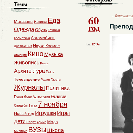
Темы
60
←
Вернутся к
Еда
Магазины
Напитки
год
Препод
Одежда
Обувь
Техника
Автомобили
Косметика
Тэг:
ВУЗы
Наука
Космос
Достижения
Кино
Музыка
Авиация
Живопись
Книги
Архитектура
Театр
Телевидение
Радио
Газеты
Журналы
Политика
Религия
Полит бюро
Астрология
7 ноября
Свадьбы
1 мая
Игрушки
Игры
Новый год
Дети
Мода
Спорт
Армия
ВУЗы
Школа
Милиция