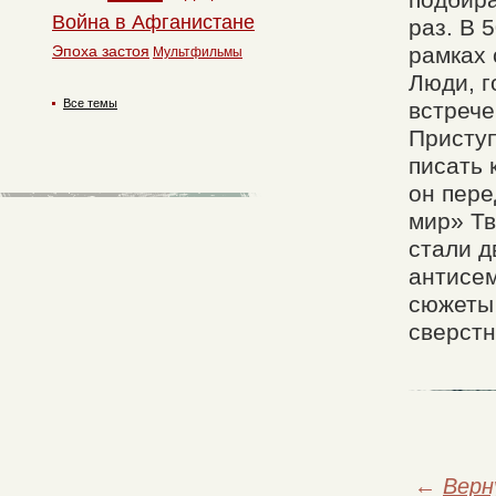
подбира
Война в Афганистане
раз. В 
Эпоха застоя
рамках 
Мультфильмы
Люди, г
Все темы
встрече
Приступ
писать 
он пере
мир» Тв
стали д
антисем
сюжеты 
сверстн
←
Верн