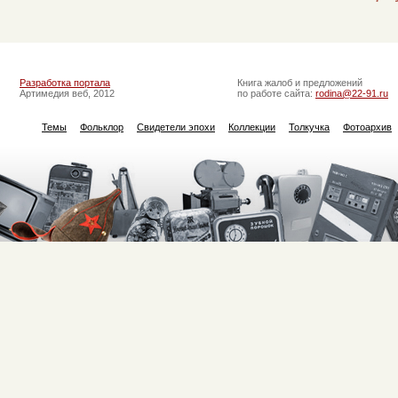
Разработка портала
Книга жалоб и предложений
Артимедия веб, 2012
по работе сайта:
rodina@22-91.ru
Темы
Фольклор
Свидетели эпохи
Коллекции
Толкучка
Фотоархив