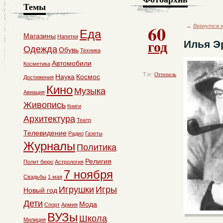
Темы
60
←
Вернутся к
Еда
Магазины
Напитки
год
Илья Э
Одежда
Обувь
Техника
Автомобили
Косметика
Тэг:
Оттепель
Наука
Космос
Достижения
Кино
Музыка
Авиация
Живопись
Книги
Архитектура
Театр
Телевидение
Радио
Газеты
Журналы
Политика
Религия
Полит бюро
Астрология
7 ноября
Свадьбы
1 мая
Игрушки
Игры
Новый год
Дети
Мода
Спорт
Армия
ВУЗы
Школа
Милиция