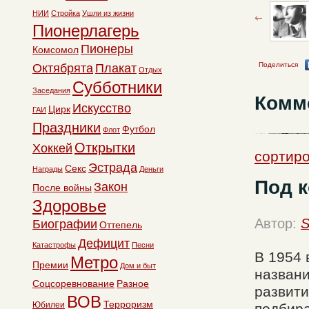
НИИ
Стройка
Ушли из жизни
Пионерлагерь
Пионеры
Комсомол
Поделиться
Октябрята
Плакат
Отдых
Субботники
Заседания
Комм
Искусство
Цирк
ГАИ
Праздники
Футбол
Флот
Открытки
Хоккей
сортиро
Эстрада
Секс
Награды
Деньги
Под 
Закон
После войны
Здоровье
Автор:
S
Биографии
Оттепель
Дефицит
Катастрофы
Песни
В 1954 
Метро
Премии
Дом и быт
названи
Соцсоревнование
Разное
развити
ВОВ
Терроризм
Юбилеи