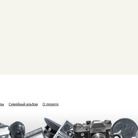
ары
Семейный альбом
О проекте