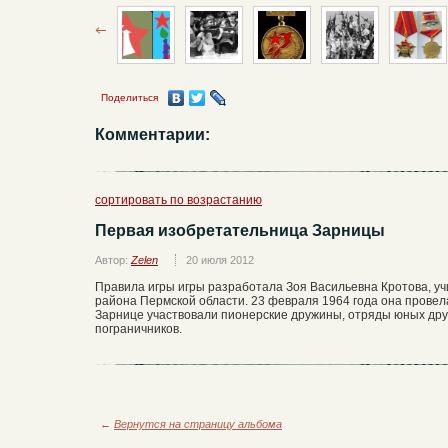
Поделиться
Комментарии:
сортировать по возрастанию
Первая изобретательница Зарницы
Автор:
Zelen
20 июля 2012
Правила игры игры разработала Зоя Васильевна Кротова, у
района Пермской области. 23 февраля 1964 года она провел
Зарнице участвовали пионерские дружины, отряды юных дру
пограничников.
←
Вернутся на страницу альбома