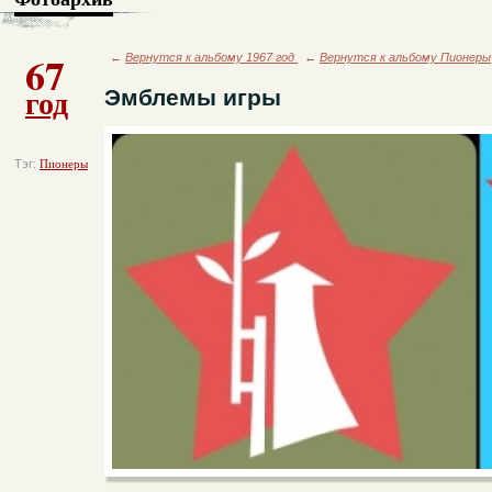
67
←
Вернутся к альбому 1967 год
←
Вернутся к альбому Пионеры
год
Эмблемы игры
Тэг:
Пионеры