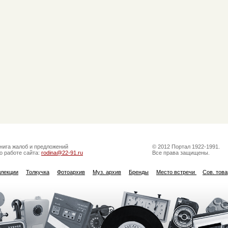
нига жалоб и предложений
© 2012 Портал 1922-1991.
о работе сайта:
rodina@22-91.ru
Все права защищены.
ллекции
Толкучка
Фотоархив
Муз. архив
Бренды
Место встречи
Сов. тов