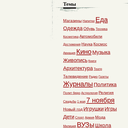
Темы
Еда
Магазины
Напитки
Одежда
Обувь
Техника
Автомобили
Косметика
Наука
Космос
Достижения
Кино
Музыка
Авиация
Живопись
Книги
Архитектура
Театр
Телевидение
Радио
Газеты
Журналы
Политика
Религия
Полит бюро
Астрология
7 ноября
Свадьбы
1 мая
Игрушки
Игры
Новый год
Дети
Мода
Спорт
Армия
ВУЗы
Школа
Милиция