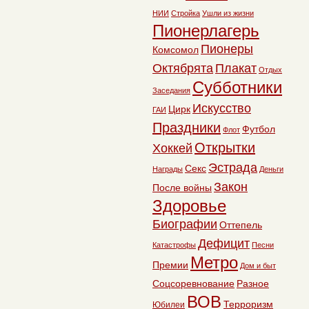
НИИ
Стройка
Ушли из жизни
Пионерлагерь
Пионеры
Комсомол
Октябрята
Плакат
Отдых
Субботники
Заседания
Искусство
Цирк
ГАИ
Праздники
Футбол
Флот
Открытки
Хоккей
Эстрада
Секс
Награды
Деньги
Закон
После войны
Здоровье
Биографии
Оттепель
Дефицит
Катастрофы
Песни
Метро
Премии
Дом и быт
Соцсоревнование
Разное
ВОВ
Терроризм
Юбилеи