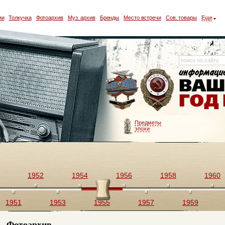
ии
Толкучка
Фотоархив
Муз. архив
Бренды
Место встречи
Сов. товары
Еще
Предметы
эпохи
1952
1954
1956
1958
1960
1951
1953
1955
1957
1959
Фотоархив