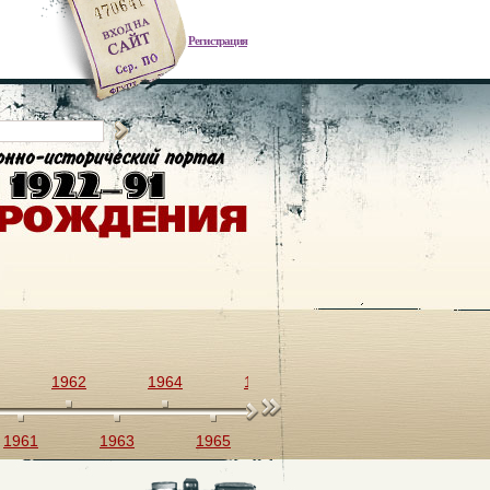
Регистрация
1962
1964
1966
1968
1970
1961
1963
1965
1967
1969