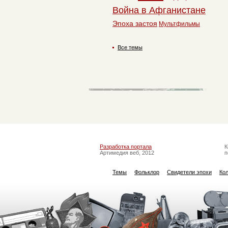
Война в Афганистане
Эпоха застоя
Мультфильмы
Все темы
Разработка портала
К
Артимедия веб, 2012
п
Темы
Фольклор
Свидетели эпохи
Ко