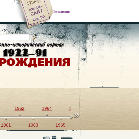
Регистрация
1962
1964
1966
1968
1970
1961
1963
1965
1967
1969