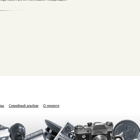
ары
Семейный альбом
О проекте