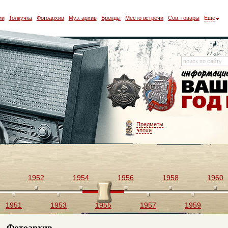
ии
Толкучка
Фотоархив
Муз. архив
Бренды
Место встречи
Сов. товары
Еще
Предметы
эпохи
1952
1954
1956
1958
1960
1951
1953
1955
1957
1959
Фотоархив