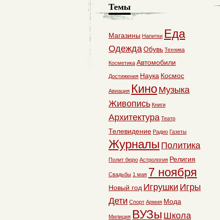
Темы
Еда
Магазины
Напитки
Одежда
Обувь
Техника
Автомобили
Косметика
Наука
Космос
Достижения
Кино
Музыка
Авиация
Живопись
Книги
Архитектура
Театр
Телевидение
Радио
Газеты
Журналы
Политика
Религия
Полит бюро
Астрология
7 ноября
Свадьбы
1 мая
Игрушки
Игры
Новый год
Дети
Мода
Спорт
Армия
ВУЗы
Школа
Милиция