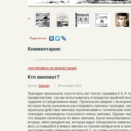
Поделиться
Комментарии:
сортировать по возрастанию
Кто виноват?
Автор:
Selestin
28 октября 2012
Трагедия произошла спустя пять лет после триумфа К-3. К 
профилактики, так как испытывалась в пределах крайней во
задание в Средиземное море. Произошла авария с возгорани
которая была назначена расследовать причину трагедии, п
признала действия экипажа героическими и техническая неис
трагедии, награждены спасшиеся члены экипажа. Однако чер
что авария произошла по вине экипажа. Были аннулированы
вторую, явно предвзятую, которая вдруг обнаружила зажигал
весь оставшийся в живых экипаж из героев превратили в прес
несправедливо обвинили моряков К-3, но также надругались