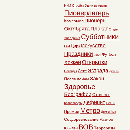
НИИ
Стройка
Ушли из жизни
Пионерлагерь
Пионеры
Комсомол
Октябрята
Плакат
Отдых
Субботники
Заседания
Искусство
Цирк
ГАИ
Праздники
Футбол
Флот
Открытки
Хоккей
Эстрада
Секс
Награды
Деньги
Закон
После войны
Здоровье
Биографии
Оттепель
Дефицит
Катастрофы
Песни
Метро
Премии
Дом и быт
Соцсоревнование
Разное
ВОВ
Терроризм
Юбилеи