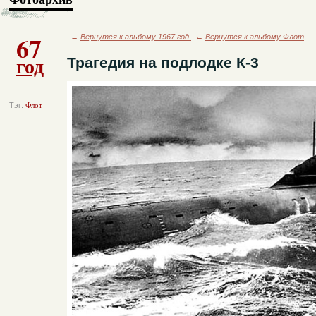
67
←
Вернутся к альбому 1967 год
←
Вернутся к альбому Флот
год
Трагедия на подлодке К-3
Тэг:
Флот