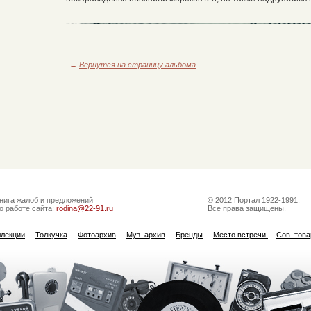
←
Вернутся на страницу альбома
нига жалоб и предложений
© 2012 Портал 1922-1991.
о работе сайта:
rodina@22-91.ru
Все права защищены.
ллекции
Толкучка
Фотоархив
Муз. архив
Бренды
Место встречи
Сов. тов