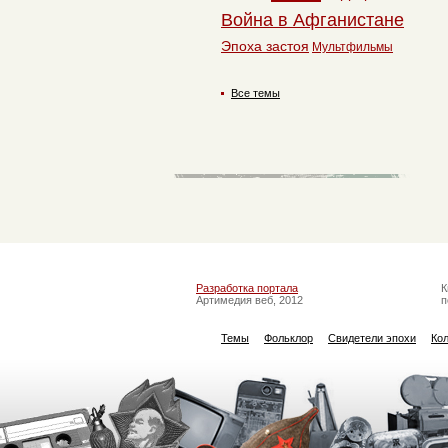
Война в Афганистане
Эпоха застоя
Мультфильмы
Все темы
Разработка портала
К
Артимедия веб, 2012
п
Темы
Фольклор
Свидетели эпохи
Ко