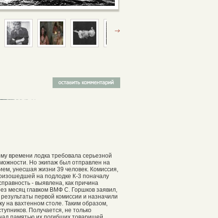
тому времени лодка требовала серьезной
зможности. Но экипаж был отправлен на
ем, унесшая жизни 39 человек. Комиссия,
роизошедшей на подлодке К-3 поначалу
правность - выявлена, как причина
ез месяц главком ВМФ С. Горшков заявил,
 результаты первой комиссии и назначили
ку на вахтенном столе. Таким образом,
тупников. Получается, не только
 над памятью их погибших товарищей.