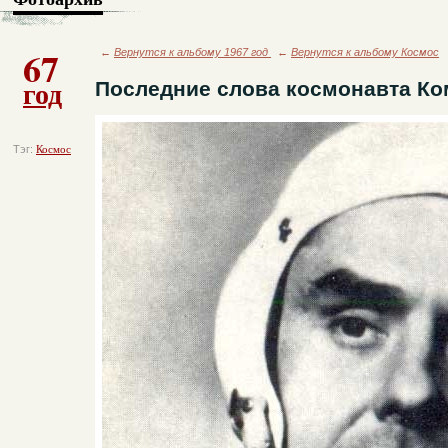
67
←
Вернутся к альбому 1967 год
←
Вернутся к альбому Космос
год
Последние слова космонавта К
Тэг:
Космос