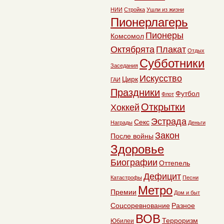
НИИ
Стройка
Ушли из жизни
Пионерлагерь
Пионеры
Комсомол
Октябрята
Плакат
Отдых
Субботники
Заседания
Искусство
Цирк
ГАИ
Праздники
Футбол
Флот
Открытки
Хоккей
Эстрада
Секс
Награды
Деньги
Закон
После войны
Здоровье
Биографии
Оттепель
Дефицит
Катастрофы
Песни
Метро
Премии
Дом и быт
Соцсоревнование
Разное
ВОВ
Терроризм
Юбилеи