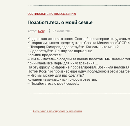
сортировать по возрастанию
Позаботьтесь о моей семье
Автор:
Nerll
27 июля 2012
Когда стало ясно, что полет Союза-1 не завершится удачным
Комаровым вышел председатель Совета Министров СССР К
– Товарищ Комаров, здравствуйте. Как слышите меня?
– Здравствуйте. Слышу вас нормально.
Косыгин продолжал:
– Мы внимательно следим за вашим полетом. Мы знаем о том,
принимаем все меры для их устранения…
На эту фразу Комаров не прореагировал. Возникла неловкая,
Потом Косыгин произнес еще одну, последнюю в этом разгов
– Что мы можем для вас сделать?
Комаров изменившимся голосом ответил:
– Позаботьтесь о моей семье!..
←
Вернутся на страницу альбома