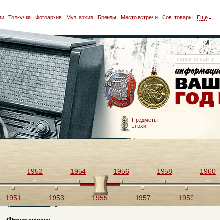
ии
Толкучка
Фотоархив
Муз. архив
Бренды
Место встречи
Сов. товары
Еще
Предметы
эпохи
1952
1954
1956
1958
1960
1951
1953
1955
1957
1959
Фотоархив