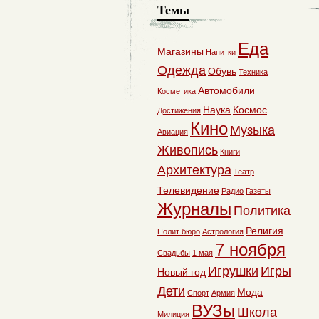
Темы
Еда
Магазины
Напитки
Одежда
Обувь
Техника
Автомобили
Косметика
Наука
Космос
Достижения
Кино
Музыка
Авиация
Живопись
Книги
Архитектура
Театр
Телевидение
Радио
Газеты
Журналы
Политика
Религия
Полит бюро
Астрология
7 ноября
Свадьбы
1 мая
Игрушки
Игры
Новый год
Дети
Мода
Спорт
Армия
ВУЗы
Школа
Милиция