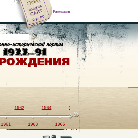
Регистрация
1962
1964
1966
1968
1970
1961
1963
1965
1967
1969